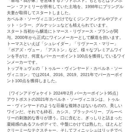
「基地・我が家」を意味するアウトポスト。もともとはランボ
ーン・ファミリーが所有していた土地を、1998年にブリングル
夫妻が取得してスタートしました。
カベルネ・ソーヴィニヨンだけでなくジンファンデルやプティ
ット・シラー、グルナッシュなども植えられています。
スタート当初から醸造にトマース・リヴァース・ブランが関
与。2000年から正式にワインメーカーとして醸造を担います。
トーマスといえば「シュレイダー」「リヴァース・マリー」
「ボアズ・ヴュー」「アストン」など、様々なプレミアムワイ
ンを手がけ、何度もパーカーポイント100点を獲得しているワイ
ンメーカーです。
トップキュヴェの「トゥルー・ヴィンヤード・カベルネ・ソー
ヴィニヨン」では2014、2016、2019、2021年でパーカーポイ
ント100点を獲得しました。
［ワインアドヴォケイト 2024年2月 パーカーポイント95点］
アウトポストの2021年カベルネ・ソーヴィニヨンは、トゥル
ー・ヴィンヤードのような荘厳な複雑さはないものの、美しい
ワインだ。それでも砕石、カシス、ブラックベリー、ブルーベ
リーの刺激的な香りが漂う。口に含むと、ぎっしりと詰まった
凝縮感のあるフルボディで、中盤にかけては熟した、ほとんど
クリーミーなテクスチャー、そしてフィニッシュはリッチでベ