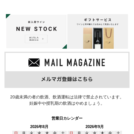
20歳未満の者の飲酒、飲酒運転は法律で禁止されています。
妊娠中や授乳期の飲酒はやめましょう。
営業日カレンダー
2026年8月
2026年9月
日
月
火
水
木
金
土
日
月
火
水
木
金
土