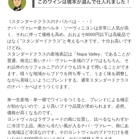
《スタンダードクラスのナパカベは・・・》
ナパ・ヴァレー産カベルネ・ソーヴィニヨンは非常に人気が高
く、それに伴って価格も高め。おおよそ8000円以下は高級品で
はなく"スタンダードクラス"と考えるべきです。十分お高いです
けどね。
スタンダードクラスの産地表記は「Napa Valley」であることが
普通。南北に長いナパ・ヴァレー全域のブドウはもちろん、そ
れ以外のカリフォルニアのブドウも15％まで用いることができ
ます。様々な地域からブドウを持ち寄って、うまく味を調整し
ながら美味しいようにブレンドする。通常スタンダードクラス
のナパ・カベはそうつくります。
単一生産地・単一畑でワインをつくると、ブレンドによる補正
が効かないので、より高いブドウ品質が求められます。必然、
価格が高くなるのです。
ヨントヴィルはラザフォードの南に位置し、比べるならわずか
に冷涼で上品。南から冷たい風が入るナパ・ヴァレー。南にあ
る地域ほど冷涼なのです。そのヨントヴィルのブドウだけを使
いながら5000円台というのは、かなり破格と言えます。