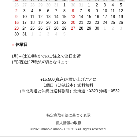
26
27
28
29
30
31
1
30
31
1
2
3
4
5
2
3
4
5
6
7
8
6
7
8
9
10
11
12
9
10
11
12
13
14
15
13
14
15
16
17
18
19
16
17
18
19
20
21
22
20
21
22
23
24
25
26
23
24
25
26
27
28
29
27
28
29
30
1
2
3
30
31
1
2
3
4
5
■
休業日
(月)～(土)14時までのご注文で当日出荷
(日)(祝)は12時が〆切となります
¥16,500(税込)お買い上げごとに
1個口（1箱/12本）送料無料
（※北海道と沖縄は送料割引）北海道：¥820 沖縄：¥532
特定商取引法に基づく表示
個人情報の取扱
©2023 mano a mano / COCOS All Rights reserved.