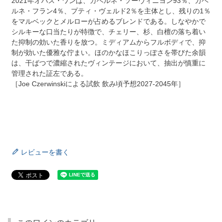
2021年オパス・ワンは、カベルネ・ソーヴィニヨン93％、カベ
ルネ・フラン4％、プティ・ヴェルド2％を主体とし、残りの1％
をマルベックとメルローが占めるブレンドである。しなやかで
シルキーな口当たりが特徴で、チェリー、杉、白檀の落ち着い
た抑制の効いた香りを放つ。ミディアムからフルボディで、抑
制が効いた優雅な佇まい。ほのかなほこりっぽさを帯びた余韻
は、干ばつで濃縮されたヴィンテージにおいて、抽出が慎重に
管理された証左である。
［Joe Czerwinskiによる試飲 飲み頃予想2027-2045年］
レビューを書く