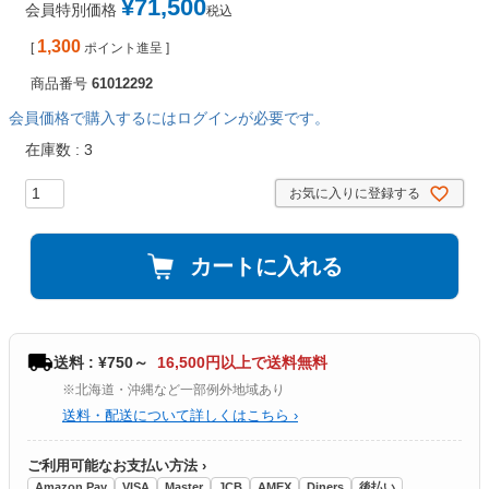
¥
71,500
会員特別価格
税込
1,300
[
ポイント進呈 ]
商品番号
61012292
会員価格で購入するにはログインが必要です。
在庫数
3
お気に入りに登録する
カートに入れる
送料 : ¥750～
16,500円以上で送料無料
※北海道・沖縄など一部例外地域あり
送料・配送について詳しくはこちら ›
ご利用可能なお支払い方法 ›
Amazon Pay
VISA
Master
JCB
AMEX
Diners
後払い