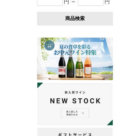
円 ～
円
商品検索