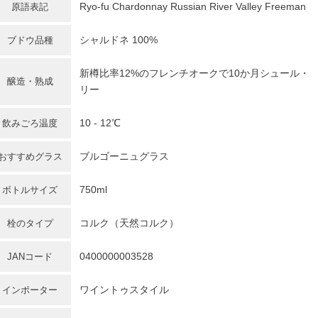
Ryo-fu Chardonnay Russian River Valley Freeman
原語表記
シャルドネ
100%
ブドウ品種
新樽比率12%のフレンチオークで10か月シュール・
醸造・熟成
リー
10 - 12℃
飲みごろ温度
ブルゴーニュグラス
おすすめグラス
750ml
ボトルサイズ
コルク（天然コルク）
栓のタイプ
0400000003528
JANコード
ワイントゥスタイル
インポーター