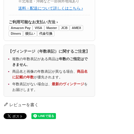
※北海道・沖縄など一部例外地域あり
送料・配送について詳しくはこちら ›
ご利用可能なお支払い方法 ›
Amazon Pay
VISA
Master
JCB
AMEX
Diners
後払い
代金引換
【ヴィンテージ（年数表記）に関するご注意】
複数の年数表記がある商品は
年数のご指定はで
きません
。
商品名と画像の年数表記が異なる場合、
商品名
に記載の年数
が優先されます。
年数表記がない場合は、
最新のヴィンテージ
を
お届けします。
レビューを書く