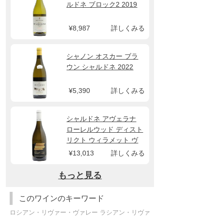
ルドネ ブロック2 2019
¥8,987
詳しくみる
シャノン オスカー ブラ
ウン シャルドネ 2022
¥5,390
詳しくみる
シャルドネ アヴェラナ
ローレルウッド ディスト
リクト ウィラメット ヴ
ァレー 2019 ポンジー ヴ
¥13,013
詳しくみる
ィンヤーズ
もっと見る
このワインのキーワード
ロシアン・リヴァー・ヴァレー ラシアン・リヴァ