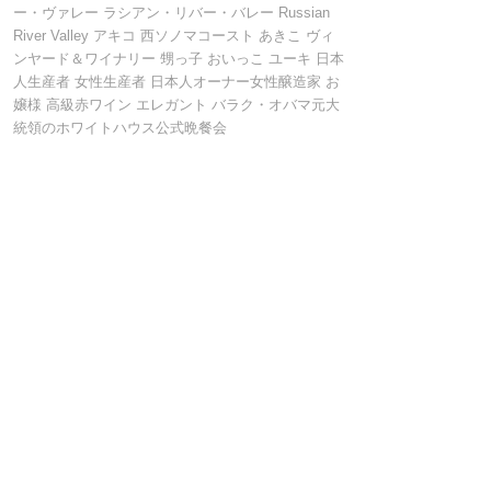
ー・ヴァレー ラシアン・リバー・バレー Russian
River Valley アキコ 西ソノマコースト あきこ ヴィ
ンヤード＆ワイナリー 甥っ子 おいっこ ユーキ 日本
人生産者 女性生産者 日本人オーナー女性醸造家 お
嬢様 高級赤ワイン エレガント バラク・オバマ元大
統領のホワイトハウス公式晩餐会