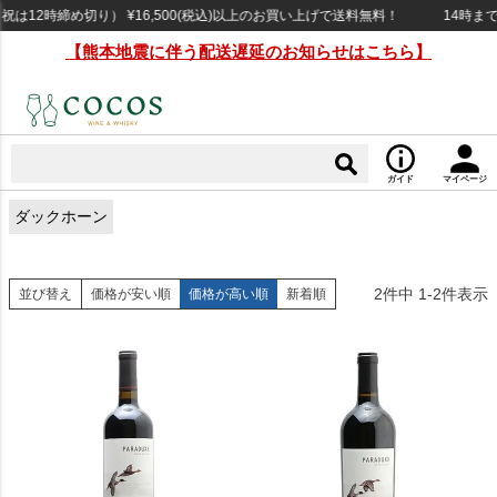
は12時締め切り） ¥16,500(税込)以上のお買い上げで送料無料！
14時まで
【熊本地震に伴う配送遅延のお知らせはこちら】
ガイド
マイページ
ダックホーン
2
件中
1
-
2
件表示
並び替え
価格が安い順
価格が高い順
新着順