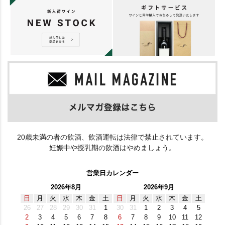
20歳未満の者の飲酒、飲酒運転は法律で禁止されています。
妊娠中や授乳期の飲酒はやめましょう。
営業日カレンダー
2026年8月
2026年9月
日
月
火
水
木
金
土
日
月
火
水
木
金
土
26
27
28
29
30
31
1
30
31
1
2
3
4
5
2
3
4
5
6
7
8
6
7
8
9
10
11
12