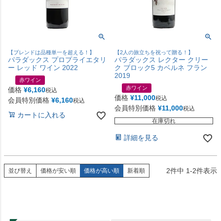
【ブレンドは品種単一を超える！】
【2人の旅立ちを祝って贈る！】
パラダックス プロプライエタリ
パラダックス レクター クリー
ー レッド ワイン 2022
ク ブロック5 カベルネ フラン
2019
赤ワイン
赤ワイン
価格
¥
6,160
税込
価格
¥
11,000
税込
会員特別価格
¥
6,160
税込
会員特別価格
¥
11,000
税込
カートに入れる
在庫切れ
詳細を見る
2
件中
1
-
2
件表示
並び替え
価格が安い順
価格が高い順
新着順