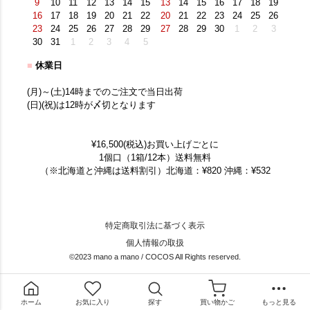
9
10
11
12
13
14
15
13
14
15
16
17
18
19
16
17
18
19
20
21
22
20
21
22
23
24
25
26
23
24
25
26
27
28
29
27
28
29
30
1
2
3
30
31
1
2
3
4
5
■
休業日
(月)～(土)14時までのご注文で当日出荷
(日)(祝)は12時が〆切となります
¥16,500(税込)お買い上げごとに
1個口（1箱/12本）送料無料
（※北海道と沖縄は送料割引）北海道：¥820 沖縄：¥532
特定商取引法に基づく表示
個人情報の取扱
©2023 mano a mano / COCOS All Rights reserved.
ホーム
お気に入り
探す
買い物かご
もっと見る