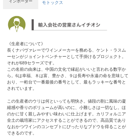
インポーター
モトックス
《生産者について》
長くナパヴァレーでワインメーカーを務める、ケント・ラスム
ーセンがジョイントベンチャーとして手掛けるプロジェクト。
それが689セラーズです。
この名前の由来は、中国の文化で縁起がいいと言われる数字か
ら。6は幸福、８は富、豊かさ、９は長寿や永遠の命を意味して
おり、一桁台で一番最後の番号として、最もラッキーな番号と
されています。
この生産者のウリは何といっても明快さ。値段の割に風味の凝
縮感や香りのボリュームが高いのに、小難しさは一切なし。ほ
のかに甘く親しみやすい味わいに仕上げます。カリフォルニア
全土の栽培家にアクセスすることができるので、高品質であり
なおかつワインのコンセプトにぴったりなブドウを得ることが
できるのです。