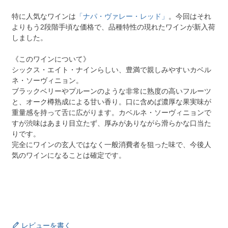
特に人気なワインは
「ナパ・ヴァレー・レッド」
。今回はそれ
よりもう2段階手頃な価格で、品種特性の現れたワインが新入荷
しました。
《このワインについて》
シックス・エイト・ナインらしい、豊満で親しみやすいカベル
ネ・ソーヴィニョン。
ブラックベリーやプルーンのような非常に熟度の高いフルーツ
と、オーク樽熟成による甘い香り。口に含めば濃厚な果実味が
重量感を持って舌に広がります。カベルネ・ソーヴィニョンで
すが渋味はあまり目立たず、厚みがありながら滑らかな口当た
りです。
完全にワインの玄人ではなく一般消費者を狙った味で、今後人
気のワインになることは確定です。
レビューを書く