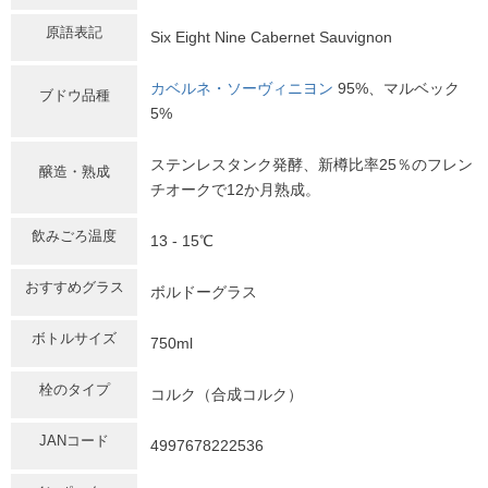
原語表記
Six Eight Nine Cabernet Sauvignon
カベルネ・ソーヴィニヨン
95%、マルベック
ブドウ品種
5%
ステンレスタンク発酵、新樽比率25％のフレン
醸造・熟成
チオークで12か月熟成。
飲みごろ温度
13 - 15℃
おすすめグラス
ボルドーグラス
ボトルサイズ
750ml
栓のタイプ
コルク（合成コルク）
JANコード
4997678222536