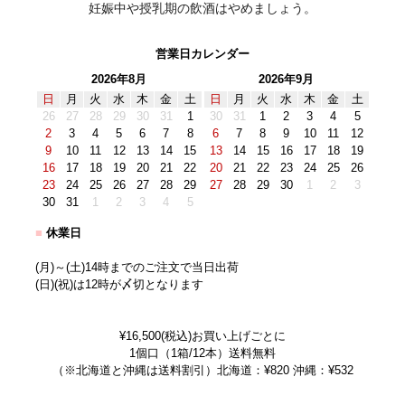
妊娠中や授乳期の飲酒はやめましょう。
営業日カレンダー
2026年8月
2026年9月
日
月
火
水
木
金
土
日
月
火
水
木
金
土
26
27
28
29
30
31
1
30
31
1
2
3
4
5
2
3
4
5
6
7
8
6
7
8
9
10
11
12
9
10
11
12
13
14
15
13
14
15
16
17
18
19
16
17
18
19
20
21
22
20
21
22
23
24
25
26
23
24
25
26
27
28
29
27
28
29
30
1
2
3
30
31
1
2
3
4
5
■
休業日
(月)～(土)14時までのご注文で当日出荷
(日)(祝)は12時が〆切となります
¥16,500(税込)お買い上げごとに
1個口（1箱/12本）送料無料
（※北海道と沖縄は送料割引）北海道：¥820 沖縄：¥532