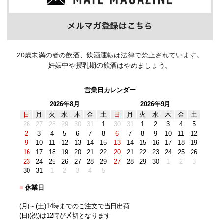
20歳未満の者の飲酒、飲酒運転は法律で禁止されています。
妊娠中や授乳期の飲酒はやめましょう。
営業日カレンダー
2026年8月
2026年9月
日
月
火
水
木
金
土
日
月
火
水
木
金
土
26
27
28
29
30
31
1
30
31
1
2
3
4
5
2
3
4
5
6
7
8
6
7
8
9
10
11
12
9
10
11
12
13
14
15
13
14
15
16
17
18
19
16
17
18
19
20
21
22
20
21
22
23
24
25
26
23
24
25
26
27
28
29
27
28
29
30
1
2
3
30
31
1
2
3
4
5
■
休業日
(月)～(土)14時までのご注文で当日出荷
(日)(祝)は12時が〆切となります