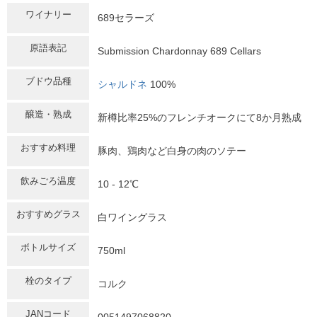
ワイナリー
689セラーズ
原語表記
Submission Chardonnay 689 Cellars
ブドウ品種
シャルドネ
100%
醸造・熟成
新樽比率25%のフレンチオークにて8か月熟成
おすすめ料理
豚肉、鶏肉など白身の肉のソテー
飲みごろ温度
10 - 12℃
おすすめグラス
白ワイングラス
ボトルサイズ
750ml
栓のタイプ
コルク
JANコード
0051497068820