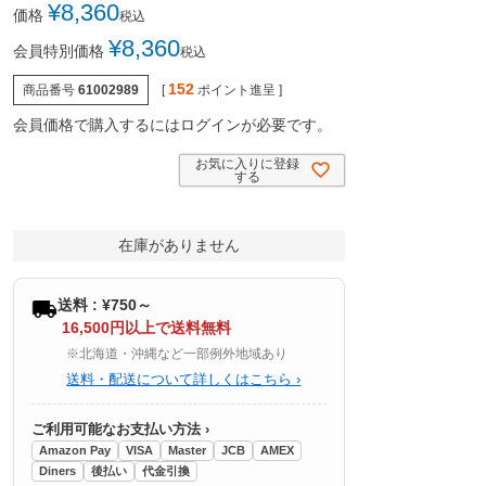
¥
8,360
価格
税込
¥
8,360
会員特別価格
税込
152
商品番号
61002989
[
ポイント進呈 ]
会員価格で購入するにはログインが必要です。
お気に入りに登録
する
在庫がありません
送料 : ¥750～
16,500円以上で送料無料
※北海道・沖縄など一部例外地域あり
送料・配送について詳しくはこちら ›
ご利用可能なお支払い方法 ›
Amazon Pay
VISA
Master
JCB
AMEX
Diners
後払い
代金引換