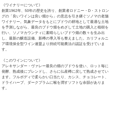
《ワイナリーについて》
創業1962年、50年の歴史を誇り、創業者ロドニー・D・ストロン
グの「良いワインは良い畑から」の意志を引き継ぐソノマの老舗
ワイナリー。気象データをもとにブドウの耕地として最適な土地
を予測しながら、最良のブドウ畑をめざして土地の購入と植樹を
行い、ソノマカウンティに素晴らしいブドウ畑の数々を生み出
し、最新の醸造設備、新樽の導入等も整えました。カリフォルニ
ア環境保全型ワイン連盟より持続可能農法の認証を受けていま
す。
《このワインについて》
アレキサンダー・ヴァレー最良の畑のブドウを使い、ロット毎に
発酵、熟成後にブレンドし、さらに仏産樽に戻して熟成させてい
ます。フルボディで柔らかい口当たり、カシス、チョコレート、
ドライハーブ、ダークプラムに喉を潤すソフトな余韻がありま
す。