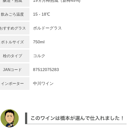
19ヵ月樽熟成（新樽45%)
醸造・熟成
15 - 18℃
飲みごろ温度
ボルドーグラス
おすすめグラス
750ml
ボトルサイズ
コルク
栓のタイプ
87512075283
JANコード
中川ワイン
インポーター