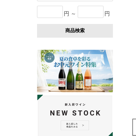
円 ～
円
商品検索