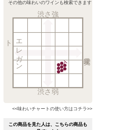
その他の味わいのワインも検索できます
渋さ強
ト
エ
レ
ガ
ン
渋さ弱
<<味わいチャートの使い方はコチラ>>
この商品を見た人は、こちらの商品も