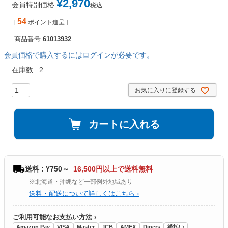
¥
2,970
会員特別価格
税込
54
[
ポイント進呈 ]
商品番号
61013932
会員価格で購入するにはログインが必要です。
在庫数
2
お気に入りに登録する
カートに入れる
送料 : ¥750～
16,500円以上で送料無料
※北海道・沖縄など一部例外地域あり
送料・配送について詳しくはこちら ›
ご利用可能なお支払い方法 ›
Amazon Pay
VISA
Master
JCB
AMEX
Diners
後払い