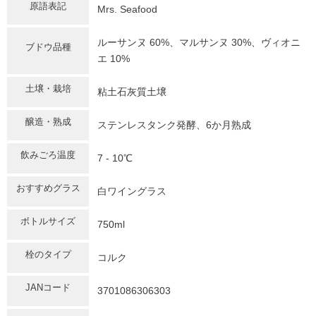
原語表記
Mrs. Seafood
ルーサンヌ 60%、マルサンヌ 30%、ヴィオニ
ブドウ品種
エ 10%
土壌・栽培
粘土石灰質土壌
醸造・熟成
ステンレスタンク発酵、6か月熟成
飲みごろ温度
7 - 10℃
おすすめグラス
白ワイングラス
ボトルサイズ
750ml
栓のタイプ
コルク
JANコード
3701086306303