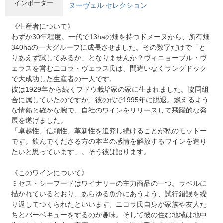
インポーター
ヌーヴェル セレクション
《生産者について》
わずか30年程度。一代で13haの畑を持つドメーヌから、所有畑
340haの一大グループに成長させました。その数字だけで「と
りあえず試してみるか」となりませんか？ヴィニョーブル・ヴ
ェラスを営むニコラ・ヴェラス氏は、間違いなくラングドック
で大成功した生産者の一人です。
彼は1929年から続くブドウ栽培家の家に生まれました。協同組
合に属していたのですが、彼の代で1995年に脱退。燃えるよう
な情熱と確かな腕で、自社のワインをリリースして飛躍的な発
展を遂げました。
「卓越性、信頼性、革新性を追究し続けることが私のモットー
です。飲んでくださる方の本当の感情を解放するワインを造り
たいと思っています」。そう彼は語ります。
《このワインについて》
ミセス・シーフードはワイナリーの主力商品の一つ。ラベルに
描かれているとおり、あらゆる魚介にあうよう、試行錯誤を繰
り返してつくられたといいます。ニコラ氏自身が家族や友人た
ちとバーベキューをするのが趣味。そして彼の住む地域は地中