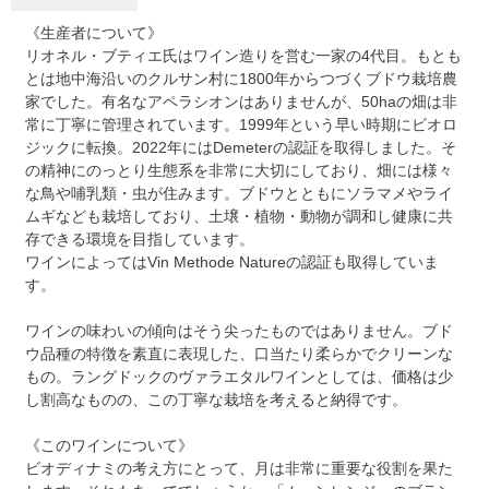
《生産者について》
リオネル・ブティエ氏はワイン造りを営む一家の4代目。もとも
とは地中海沿いのクルサン村に1800年からつづくブドウ栽培農
家でした。有名なアペラシオンはありませんが、50haの畑は非
常に丁寧に管理されています。1999年という早い時期にビオロ
ジックに転換。2022年にはDemeterの認証を取得しました。そ
の精神にのっとり生態系を非常に大切にしており、畑には様々
な鳥や哺乳類・虫が住みます。ブドウとともにソラマメやライ
ムギなども栽培しており、土壌・植物・動物が調和し健康に共
存できる環境を目指しています。
ワインによってはVin Methode Natureの認証も取得していま
す。
ワインの味わいの傾向はそう尖ったものではありません。ブド
ウ品種の特徴を素直に表現した、口当たり柔らかでクリーンな
もの。ラングドックのヴァラエタルワインとしては、価格は少
し割高なものの、この丁寧な栽培を考えると納得です。
《このワインについて》
ビオディナミの考え方にとって、月は非常に重要な役割を果た