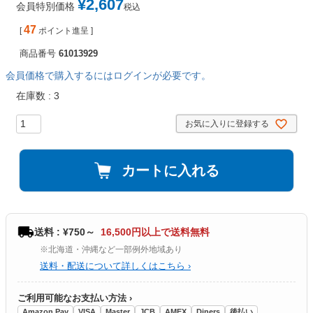
¥
2,607
会員特別価格
税込
47
[
ポイント進呈 ]
商品番号
61013929
会員価格で購入するにはログインが必要です。
在庫数
3
お気に入りに登録する
カートに入れる
送料 : ¥750～
16,500円以上で送料無料
※北海道・沖縄など一部例外地域あり
送料・配送について詳しくはこちら ›
ご利用可能なお支払い方法 ›
Amazon Pay
VISA
Master
JCB
AMEX
Diners
後払い