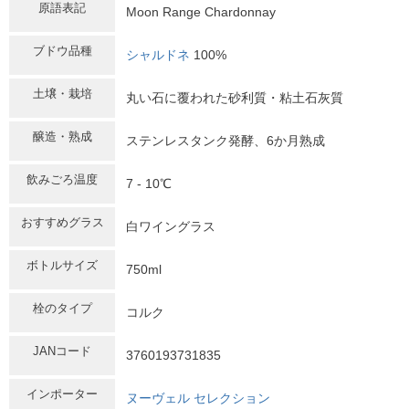
原語表記
Moon Range Chardonnay
ブドウ品種
シャルドネ
100%
土壌・栽培
丸い石に覆われた砂利質・粘土石灰質
醸造・熟成
ステンレスタンク発酵、6か月熟成
飲みごろ温度
7 - 10℃
おすすめグラス
白ワイングラス
ボトルサイズ
750ml
栓のタイプ
コルク
JANコード
3760193731835
インポーター
ヌーヴェル セレクション