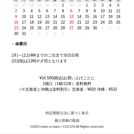
26
27
28
29
30
31
1
30
31
1
2
3
4
5
2
3
4
5
6
7
8
6
7
8
9
10
11
12
9
10
11
12
13
14
15
13
14
15
16
17
18
19
16
17
18
19
20
21
22
20
21
22
23
24
25
26
23
24
25
26
27
28
29
27
28
29
30
1
2
3
30
31
1
2
3
4
5
■
休業日
(月)～(土)14時までのご注文で当日出荷
(日)(祝)は12時が〆切となります
¥16,500(税込)お買い上げごとに
1個口（1箱/12本）送料無料
（※北海道と沖縄は送料割引）北海道：¥820 沖縄：¥532
特定商取引法に基づく表示
個人情報の取扱
©2023 mano a mano / COCOS All Rights reserved.