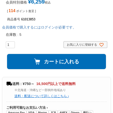
¥
6,259
会員特別価格
税込
114
[
ポイント進呈 ]
商品番号
61013853
会員価格で購入するにはログインが必要です。
在庫数
5
お気に入りに登録する
カートに入れる
送料 : ¥750～
16,500円以上で送料無料
※北海道・沖縄など一部例外地域あり
送料・配送について詳しくはこちら ›
ご利用可能なお支払い方法 ›
Amazon Pay
VISA
Master
JCB
AMEX
Diners
後払い