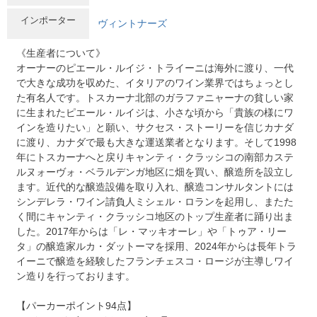
インポーター
ヴィントナーズ
《生産者について》
オーナーのピエール・ルイジ・トライーニは海外に渡り、一代
で大きな成功を収めた、イタリアのワイン業界ではちょっとし
た有名人です。トスカーナ北部のガラファニャーナの貧しい家
に生まれたピエール・ルイジは、小さな頃から「貴族の様にワ
インを造りたい」と願い、サクセス・ストーリーを信じカナダ
に渡り、カナダで最も大きな運送業者となります。そして1998
年にトスカーナへと戻りキャンティ・クラッシコの南部カステ
ルヌォーヴォ・ベラルデンガ地区に畑を買い、醸造所を設立し
ます。近代的な醸造設備を取り入れ、醸造コンサルタントには
シンデレラ・ワイン請負人ミシェル・ロランを起用し、またた
く間にキャンティ・クラッシコ地区のトップ生産者に踊り出ま
した。2017年からは「レ・マッキオーレ」や「トゥア・リー
タ」の醸造家ルカ・ダットーマを採用、2024年からは長年トラ
イーニで醸造を経験したフランチェスコ・ロージが主導しワイ
ン造りを行っております。
【パーカーポイント94点】