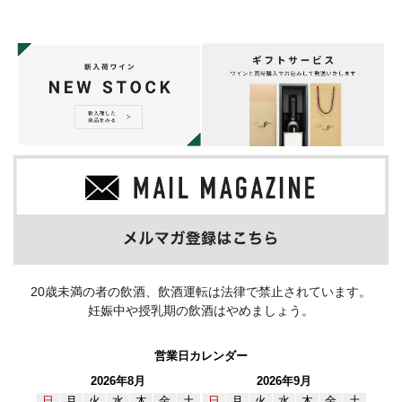
20歳未満の者の飲酒、飲酒運転は法律で禁止されています。
妊娠中や授乳期の飲酒はやめましょう。
営業日カレンダー
2026年8月
2026年9月
日
月
火
水
木
金
土
日
月
火
水
木
金
土