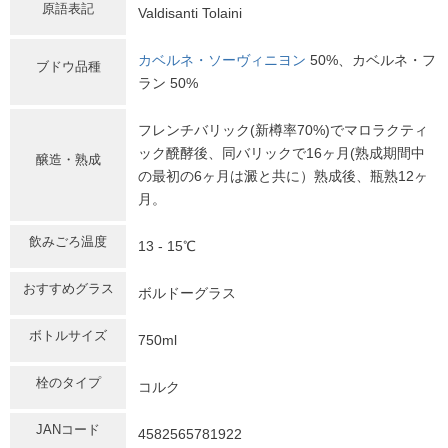
原語表記
Valdisanti Tolaini
カベルネ・ソーヴィニヨン
50%、カベルネ・フ
ブドウ品種
ラン 50%
フレンチバリック(新樽率70%)でマロラクティ
ック醗酵後、同バリックで16ヶ月(熟成期間中
醸造・熟成
の最初の6ヶ月は澱と共に）熟成後、瓶熟12ヶ
月。
飲みごろ温度
13 - 15℃
おすすめグラス
ボルドーグラス
ボトルサイズ
750ml
栓のタイプ
コルク
JANコード
4582565781922