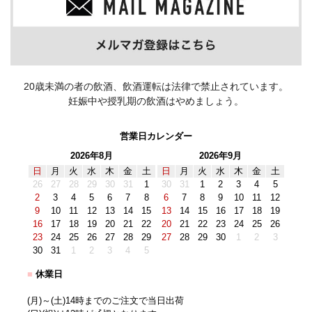
20歳未満の者の飲酒、飲酒運転は法律で禁止されています。
妊娠中や授乳期の飲酒はやめましょう。
営業日カレンダー
2026年8月
2026年9月
日
月
火
水
木
金
土
日
月
火
水
木
金
土
26
27
28
29
30
31
1
30
31
1
2
3
4
5
2
3
4
5
6
7
8
6
7
8
9
10
11
12
9
10
11
12
13
14
15
13
14
15
16
17
18
19
16
17
18
19
20
21
22
20
21
22
23
24
25
26
23
24
25
26
27
28
29
27
28
29
30
1
2
3
30
31
1
2
3
4
5
■
休業日
(月)～(土)14時までのご注文で当日出荷