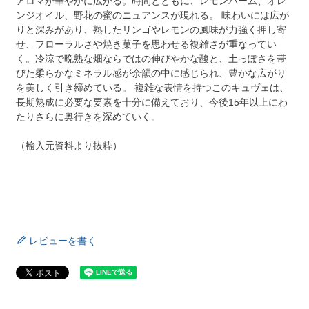
アロマが華やかに広がる。時間とともに、レモンバーム、オレ
ンジオイル、野花の蜜のニュアンスが現れる。 味わいには広が
りと深みがあり、熟したリンゴやレモンの風味が力強く押し寄
せ、フローラルさや焼き菓子を思わせる複雑さが重なってい
く。冷涼で晩熟な畑ならではの伸びやかな酸と、土っぽさを帯
びた柔らかなミネラル感が余韻の中に感じられ、豊かな広がり
を美しく引き締めている。 複雑な表情を持つこのキュヴェは、
長期熟成に必要な要素を十分に備えており、今後15年以上にわ
たりさらに奥行きを深めていく。
（輸入元資料より抜粋）
レビューを書く