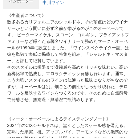
インポーター
中川ワイン
《生産者について》
数多あるカリフォルニアのシャルドネ、その頂点はどのワイナ
リーかという問いに必ず名前が挙がるのがこのオーベールで
す。 ピーターマイケル、スローン、コルギン、ブライアントフ
ァミリーなど錚々たる著名ワイナリーで務めたマーク・オーベ
ールが1999年に設立しました。「ワインスペクテイター誌」は
彼を単独で表紙に掲載して特集を組み、「シャルドネ・マスタ
ー」と評して絶賛しています。
そのスタイルは極限まで凝縮感を高めたリッチな味わい。高い
新樽比率で熟成し、マロラクティック発酵も行います。通常、
こう力強いスタイルのワインは似通った風味になりがちなので
すが、オーベールは別。畑ごとの個性がしっかり現れた、テロ
ワールを反映するワインをつくるのです。そのために自然酵母
で発酵させ、無濾過・無清澄で瓶詰めします。
《マーク・オーベールによるテイスティングノート》
2024年のCIXシャルドネは、堂々としたスケール感を備える。
完熟した果実、桃、アップルパイ、アーモンドなどの魅惑的な