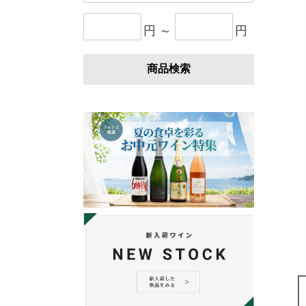
円 ～
円
商品検索