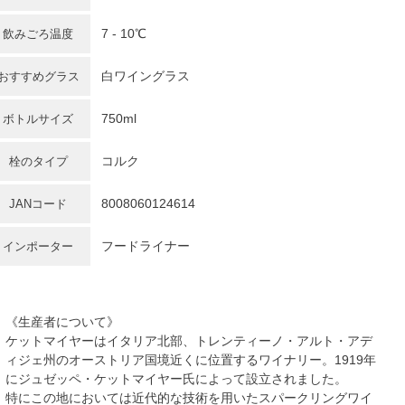
7 - 10℃
飲みごろ温度
白ワイングラス
おすすめグラス
750ml
ボトルサイズ
コルク
栓のタイプ
8008060124614
JANコード
フードライナー
インポーター
《生産者について》
ケットマイヤーはイタリア北部、トレンティーノ・アルト・アデ
ィジェ州のオーストリア国境近くに位置するワイナリー。1919年
にジュゼッペ・ケットマイヤー氏によって設立されました。
特にこの地においては近代的な技術を用いたスパークリングワイ