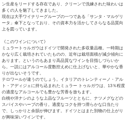
ン生産をリードする存在であり、クリーンで洗練された味わいは
多くの人を魅了してきました。
現在は大手ワイナリーグループの一つである「サンタ・マルゲリ
ータ」傘下となっており、その資本力を活かしてさらなる品質向
上を図っています。
《このワインについて》
ミュラートゥルガウはドイツで開発された多収量品種。一時期は
かなり広く栽培されていたものの、近年は栽培面積が減少傾向に
あります。というのもあまり高品質なワインを目指しづらいか
ら。一説にはアルコール度数控えめに仕上げないと、華やかな香
りが出ないそうです。
テロワールが違うのでしょう。イタリアのトレンティーノ・アル
ト・アディジェに持ち込まれたミュラー トゥルガウは、13％程度
の適度なアルコールでも豊かな芳香を放ちます。
白桃や洋ナシのような上品なフルーツとともに、ナツメグなどの
スパイスやハーブの香り。適度なコクを持つ滑らかな口当たり
で、しっかりと余韻が伸びます。ドイツとはまた別物の仕上がり
が興味深いワインです。