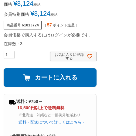
¥
3,124
価格
税込
¥
3,124
会員特別価格
税込
57
商品番号
61013724
[
ポイント進呈 ]
会員価格で購入するにはログインが必要です。
在庫数
3
お気に入りに登録
する
カートに入れる
送料 : ¥750～
16,500円以上で送料無料
※北海道・沖縄など一部例外地域あり
送料・配送について詳しくはこちら ›