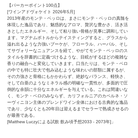
【パーカーポイント100点】
[ワインアドヴォケイト 2026年5月]
2013年産のモンテ・ベッロは、まさにモンテ・ベッロの真髄を
体現した逸品であり、魅惑的なアロマ、贅沢な豊かさ、活き活
きとしたエネルギー、そして粘り強い骨格が見事に調和してい
ます。マグナムボトルからテイスティングすると、グラスから
溢れ出るような力強いブーケが、フローラル、ハーバル、そし
てサヴォリーなニュアンスを経て、やがてモンテ・ベッロのス
タイルを辞書的に定義づけるような、目眩がするほどの複雑な
香りの融合へと変化していきます。口当たりは、モンテ・ベロ
の中でも特に壮大で包み込むような味わいの部類に属するが、
その力強さと骨格にもかかわらず、絶妙なバランス、軽快さ、
そして白亜のようなミネラル感の明確な一貫性が、多面的で圧
倒的な余韻に十分なエネルギーを与えている。これは間違いな
く、モンテ・ベロのみならず、カリフォルニアのカベルネ・ソ
ーヴィニヨン主体のブレンドワイン全体における古典的な逸品
であり、少なくとも20年目は迎えるまでセラーで熟成させるの
が最善である。
[Matthew Luczyによる試飲 飲み頃予想2033 - 2073年]」