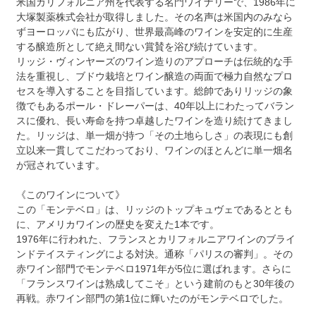
米国カリフォルニア州を代表する名門ワイナリーで、1986年に
大塚製薬株式会社が取得しました。その名声は米国内のみなら
ずヨーロッパにも広がり、世界最高峰のワインを安定的に生産
する醸造所として絶え間ない賞賛を浴び続けています。
リッジ・ヴィンヤーズのワイン造りのアプローチは伝統的な手
法を重視し、ブドウ栽培とワイン醸造の両面で極力自然なプロ
セスを導入することを目指しています。総帥でありリッジの象
徴でもあるポール・ドレーパーは、40年以上にわたってバラン
スに優れ、長い寿命を持つ卓越したワインを造り続けてきまし
た。リッジは、単一畑が持つ「その土地らしさ」の表現にも創
立以来一貫してこだわっており、ワインのほとんどに単一畑名
が冠されています。
《このワインについて》
この「モンテベロ」は、リッジのトップキュヴェであるととも
に、アメリカワインの歴史を変えた1本です。
1976年に行われた、フランスとカリフォルニアワインのブライ
ンドテイスティングによる対決。通称「パリスの審判」。その
赤ワイン部門でモンテベロ1971年が5位に選ばれます。さらに
「フランスワインは熟成してこそ」という建前のもと30年後の
再戦。赤ワイン部門の第1位に輝いたのがモンテベロでした。