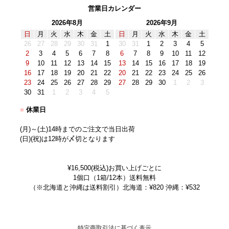
営業日カレンダー
2026年8月
2026年9月
日
月
火
水
木
金
土
日
月
火
水
木
金
土
26
27
28
29
30
31
1
30
31
1
2
3
4
5
2
3
4
5
6
7
8
6
7
8
9
10
11
12
9
10
11
12
13
14
15
13
14
15
16
17
18
19
16
17
18
19
20
21
22
20
21
22
23
24
25
26
23
24
25
26
27
28
29
27
28
29
30
1
2
3
30
31
1
2
3
4
5
■
休業日
(月)～(土)14時までのご注文で当日出荷
(日)(祝)は12時が〆切となります
¥16,500(税込)お買い上げごとに
1個口（1箱/12本）送料無料
（※北海道と沖縄は送料割引）北海道：¥820 沖縄：¥532
特定商取引法に基づく表示