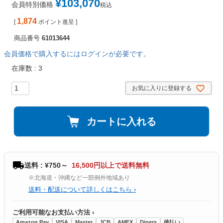
¥
103,070
会員特別価格
税込
1,874
[
ポイント進呈 ]
商品番号
61013644
会員価格で購入するにはログインが必要です。
在庫数
3
お気に入りに登録する
カートに入れる
送料 : ¥750～
16,500円以上で送料無料
※北海道・沖縄など一部例外地域あり
送料・配送について詳しくはこちら ›
ご利用可能なお支払い方法 ›
Amazon Pay
VISA
Master
JCB
AMEX
Diners
後払い