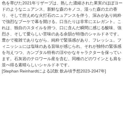
色を帯びた2021年リザーブは、熟した濃縮された果実のほぼヨー
ドのようなニュアンス、新鮮な森のキノコ、湿った森の土の香
り、そして控えめな火打石のニュアンスを伴う、深みがあり純粋
で強烈なブーケで幕を開ける。口当たりは非常にエレガント。こ
れは、独自のスタイルを持つ、口に含んだ瞬間に感じる酸味、強
烈さ、そして愛らしい苦味のある余韻が特徴のシャルドネです。
豊かで複雑でありながら、純粋で緊張感があり、フレッシュ。フ
ィニッシュには塩味のある旨味が感じられ、それが独特の緊張感
を与えつつ、カンプタル特有の涼やかなキャラクターを保ってい
ます。石灰岩のテロワール産を含む、同種のどのワインとも肩を
並べ得る素晴らしいシャルドネです。
[Stephan Reinhardtによる試飲 飲み頃予想2023-2047年]