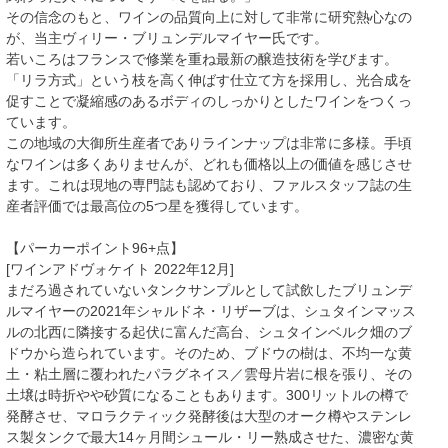
その信念のもと、ワインの品質向上に対して非常に研究熱心なの
が、当主ヴィリー・ブリュンデルマイヤー氏です。
若いころはフランスで修業を重ね最新の醸造技術を学びます。
「リラ方式」という枝を高く伸ばす仕立て方を採用し、光合成を
促すことで凝縮感のあるボディのしっかりとしたワインをつくっ
ています。
この地域の大御所生産者でありラインナップは非常に多様。手頃
なワインは多くありませんが、どれも価格以上の価値を感じさせ
ます。これは現地の専門誌も認めており、ファルスタッフ誌の生
産者評価では最高位の5つ星を獲得しています。
【パーカーポイント96+点】
[ワインアドヴォケイト 2022年12月]
まだろ過されていないタンクサンプルとして試飲したブリュンデ
ルマイヤーの2021年シャルドネ・リザーブは、シュタインマッス
ルの北西に隣接する起伏に富んだ高台、シュタインベルク畑のブ
ドウから造られています。そのため、ブドウの樹は、不均一な黄
土・粘土層に覆われたパラグネイス／雲母片岩に根を張り、その
土壌は時折やや砂質になることもあります。300リットルの樽で
発酵させ、マロラクティック発酵後は大型のオーク樽やステンレ
ス製タンクで最大14ヶ月間シュール・リー熟成させた、濃密な黄