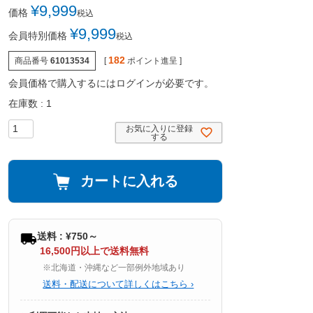
¥
9,999
価格
税込
¥
9,999
会員特別価格
税込
182
商品番号
61013534
[
ポイント進呈 ]
会員価格で購入するにはログインが必要です。
在庫数
1
お気に入りに登録
する
カートに入れる
送料 : ¥750～
16,500円以上で送料無料
※北海道・沖縄など一部例外地域あり
送料・配送について詳しくはこちら ›