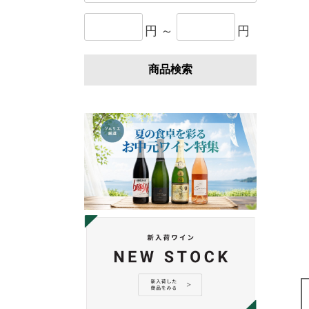
円 ～
円
商品検索