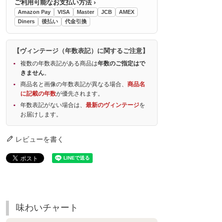
ご利用可能なお支払い方法 ›
Amazon Pay
VISA
Master
JCB
AMEX
Diners
後払い
代金引換
【ヴィンテージ（年数表記）に関するご注意】
複数の年数表記がある商品は
年数のご指定はで
きません
。
商品名と画像の年数表記が異なる場合、
商品名
に記載の年数
が優先されます。
年数表記がない場合は、
最新のヴィンテージ
を
お届けします。
レビューを書く
味わいチャート