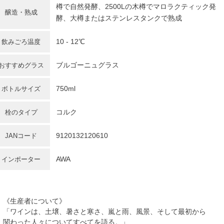
樽で自然発酵、2500Lの木樽でマロラクティック発
醸造・熟成
酵、大樽またはステンレスタンクで熟成
10 - 12℃
飲みごろ温度
ブルゴーニュグラス
おすすめグラス
750ml
ボトルサイズ
コルク
栓のタイプ
9120132120610
JANコード
AWA
インポーター
《生産者について》
「ワインは、土壌、暑さと寒さ、嵐と雨、風景、そして最初から
関わった人々についてすべてを語る。」