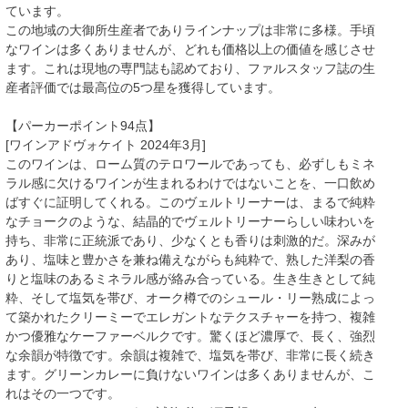
ています。
この地域の大御所生産者でありラインナップは非常に多様。手頃
なワインは多くありませんが、どれも価格以上の価値を感じさせ
ます。これは現地の専門誌も認めており、ファルスタッフ誌の生
産者評価では最高位の5つ星を獲得しています。
【パーカーポイント94点】
[ワインアドヴォケイト 2024年3月]
このワインは、ローム質のテロワールであっても、必ずしもミネ
ラル感に欠けるワインが生まれるわけではないことを、一口飲め
ばすぐに証明してくれる。このヴェルトリーナーは、まるで純粋
なチョークのような、結晶的でヴェルトリーナーらしい味わいを
持ち、非常に正統派であり、少なくとも香りは刺激的だ。深みが
あり、塩味と豊かさを兼ね備えながらも純粋で、熟した洋梨の香
りと塩味のあるミネラル感が絡み合っている。生き生きとして純
粋、そして塩気を帯び、オーク樽でのシュール・リー熟成によっ
て築かれたクリーミーでエレガントなテクスチャーを持つ、複雑
かつ優雅なケーファーベルクです。驚くほど濃厚で、長く、強烈
な余韻が特徴です。余韻は複雑で、塩気を帯び、非常に長く続き
ます。グリーンカレーに負けないワインは多くありませんが、こ
れはその一つです。