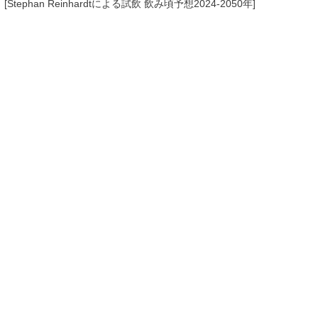
[Stephan Reinhardtによる試飲 飲み頃予想2024-2050年]