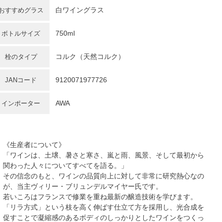
白ワイングラス
おすすめグラス
750ml
ボトルサイズ
コルク（天然コルク）
栓のタイプ
9120071977726
JANコード
AWA
インポーター
《生産者について》
「ワインは、土壌、暑さと寒さ、嵐と雨、風景、そして最初から
関わった人々についてすべてを語る。」
その信念のもと、ワインの品質向上に対して非常に研究熱心なの
が、当主ヴィリー・ブリュンデルマイヤー氏です。
若いころはフランスで修業を重ね最新の醸造技術を学びます。
「リラ方式」という枝を高く伸ばす仕立て方を採用し、光合成を
促すことで凝縮感のあるボディのしっかりとしたワインをつくっ