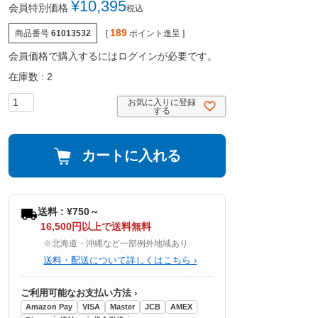
¥
10,395
会員特別価格
税込
189
商品番号
61013532
[
ポイント進呈 ]
会員価格で購入するにはログインが必要です。
在庫数
2
お気に入りに登録
する
カートに入れる
送料 : ¥750～
16,500円以上で送料無料
※北海道・沖縄など一部例外地域あり
送料・配送について詳しくはこちら ›
ご利用可能なお支払い方法 ›
Amazon Pay
VISA
Master
JCB
AMEX