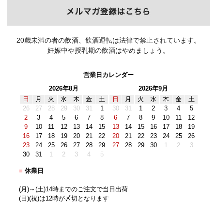
20歳未満の者の飲酒、飲酒運転は法律で禁止されています。
妊娠中や授乳期の飲酒はやめましょう。
営業日カレンダー
2026年8月
2026年9月
日
月
火
水
木
金
土
日
月
火
水
木
金
土
26
27
28
29
30
31
1
30
31
1
2
3
4
5
2
3
4
5
6
7
8
6
7
8
9
10
11
12
9
10
11
12
13
14
15
13
14
15
16
17
18
19
16
17
18
19
20
21
22
20
21
22
23
24
25
26
23
24
25
26
27
28
29
27
28
29
30
1
2
3
30
31
1
2
3
4
5
■
休業日
(月)～(土)14時までのご注文で当日出荷
(日)(祝)は12時が〆切となります