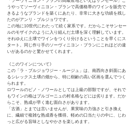
「ソーヴィニヨン・ブランの高級産地といえばサンセール」こ
うやってソーヴィニヨン・ブランで高価格帯のワインを販売で
きるようなブランドを築くにあたり、非常に大きな功績を残し
たのがアンリ・ブルジョワです。
この地に10世代にわたって続く家系です。だからこそサンセー
ルのモザイクのように入り組んだ土壌を深く理解しています。
それゆえに土壌でワインをつくり分けるということを早くにス
タート。同じ作り手のソーヴィニヨン・ブランにこれほどの違
いがあるのかと驚かせてくれます。
《このワインについて》
この「ラ・ブルジョワジー・ルージュ」は、南西向き斜面にあ
るシレックス土壌の畑から、特に樹齢の高い区画を選んでつく
られます。
ロワールのピノ・ノワールとしては上級の部類ですが、それで
もワインの格はブルゴーニュの村名格などには劣ります。だか
らこそ、熟成が早く進む面白さがあります。
「古酒」とまでは言いませんが、果実味の力強さと引き換え
に、繊細で複雑な熟成香を獲得。軽めの口当たりの中に、じわ
っと広がる旨味としなやかさを楽しめます。