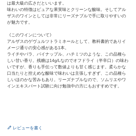
は最大級の広さだといいます。
味わいの特徴はピュアな果実味とクリーンな酸味。そしてアル
ザスのワインとしては非常にリーズナブルで手に取りやすいの
が魅力です。
《このワインについて》
アルザスのゲヴュルツトラミネールとして、教科書的でありイ
メージ通りの安心感がある1本。
ライチやバラ、パイナップル、ハチミツのような、この品種ら
しい甘い香り。残糖は14g/Lなのでオフドライ（半辛口）の味わ
いですが、香りも手伝って数値よりも甘く感じます。柔らかな
口当たりと控えめな酸味で味わいは主張しすぎず、この品種ら
しいほのかな苦みもあり。リーズナブルなので、ソムリエやワ
インエキスパート試験に向け勉強中の方にもおすすめです。
レビューを書く