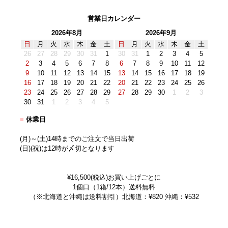
営業日カレンダー
2026年8月
2026年9月
日
月
火
水
木
金
土
日
月
火
水
木
金
土
26
27
28
29
30
31
1
30
31
1
2
3
4
5
2
3
4
5
6
7
8
6
7
8
9
10
11
12
9
10
11
12
13
14
15
13
14
15
16
17
18
19
16
17
18
19
20
21
22
20
21
22
23
24
25
26
23
24
25
26
27
28
29
27
28
29
30
1
2
3
30
31
1
2
3
4
5
■
休業日
(月)～(土)14時までのご注文で当日出荷
(日)(祝)は12時が〆切となります
¥16,500(税込)お買い上げごとに
1個口（1箱/12本）送料無料
（※北海道と沖縄は送料割引）北海道：¥820 沖縄：¥532