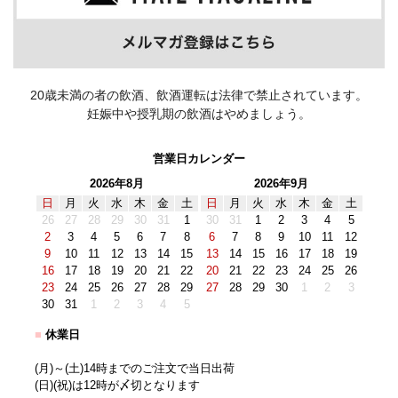
20歳未満の者の飲酒、飲酒運転は法律で禁止されています。
妊娠中や授乳期の飲酒はやめましょう。
営業日カレンダー
2026年8月
2026年9月
日
月
火
水
木
金
土
日
月
火
水
木
金
土
26
27
28
29
30
31
1
30
31
1
2
3
4
5
2
3
4
5
6
7
8
6
7
8
9
10
11
12
9
10
11
12
13
14
15
13
14
15
16
17
18
19
16
17
18
19
20
21
22
20
21
22
23
24
25
26
23
24
25
26
27
28
29
27
28
29
30
1
2
3
30
31
1
2
3
4
5
■
休業日
(月)～(土)14時までのご注文で当日出荷
(日)(祝)は12時が〆切となります