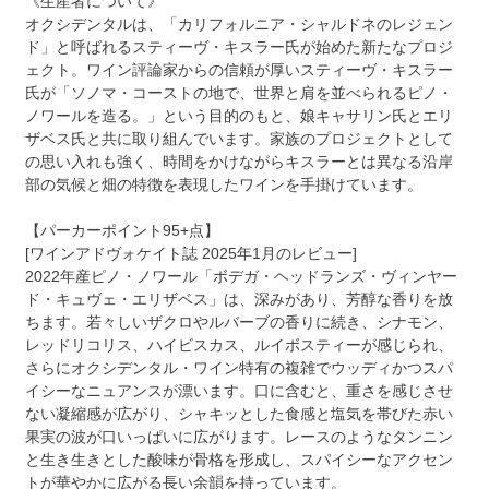
《生産者について》
オクシデンタルは、「カリフォルニア・シャルドネのレジェン
ド」と呼ばれるスティーヴ・キスラー氏が始めた新たなプロジ
ェクト。ワイン評論家からの信頼が厚いスティーヴ・キスラー
氏が「ソノマ・コーストの地で、世界と肩を並べられるピノ・
ノワールを造る。」という目的のもと、娘キャサリン氏とエリ
ザベス氏と共に取り組んでいます。家族のプロジェクトとして
の思い入れも強く、時間をかけながらキスラーとは異なる沿岸
部の気候と畑の特徴を表現したワインを手掛けています。
【パーカーポイント95+点】
[ワインアドヴォケイト誌 2025年1月のレビュー]
2022年産ピノ・ノワール「ボデガ・ヘッドランズ・ヴィンヤー
ド・キュヴェ・エリザベス」は、深みがあり、芳醇な香りを放
ちます。若々しいザクロやルバーブの香りに続き、シナモン、
レッドリコリス、ハイビスカス、ルイボスティーが感じられ、
さらにオクシデンタル・ワイン特有の複雑でウッディかつスパ
イシーなニュアンスが漂います。口に含むと、重さを感じさせ
ない凝縮感が広がり、シャキッとした食感と塩気を帯びた赤い
果実の波が口いっぱいに広がります。レースのようなタンニン
と生き生きとした酸味が骨格を形成し、スパイシーなアクセン
トが華やかに広がる長い余韻を持っています。