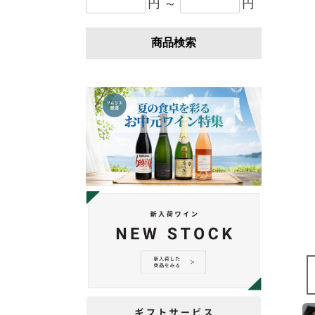
円 ～
円
商品検索