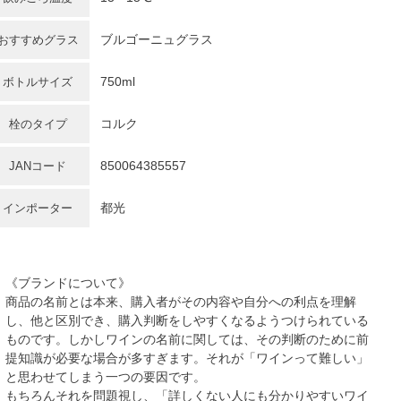
ブルゴーニュグラス
おすすめグラス
750ml
ボトルサイズ
コルク
栓のタイプ
850064385557
JANコード
都光
インポーター
《ブランドについて》
商品の名前とは本来、購入者がその内容や自分への利点を理解
し、他と区別でき、購入判断をしやすくなるようつけられている
ものです。しかしワインの名前に関しては、その判断のために前
提知識が必要な場合が多すぎます。それが「ワインって難しい」
と思わせてしまう一つの要因です。
もちろんそれを問題視し、「詳しくない人にも分かりやすいワイ