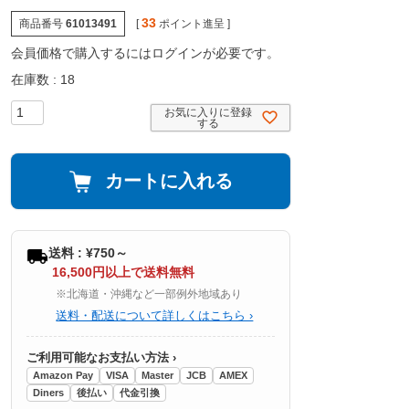
33
商品番号
61013491
[
ポイント進呈 ]
会員価格で購入するにはログインが必要です。
在庫数
18
お気に入りに登録
する
カートに入れる
送料 : ¥750～
16,500円以上で送料無料
※北海道・沖縄など一部例外地域あり
送料・配送について詳しくはこちら ›
ご利用可能なお支払い方法 ›
Amazon Pay
VISA
Master
JCB
AMEX
Diners
後払い
代金引換