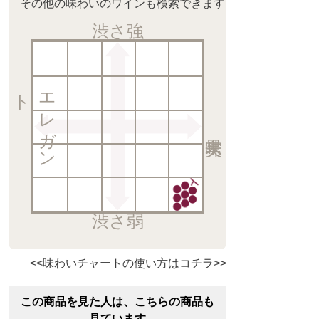
その他の味わいのワインも検索できます
渋さ強
ト
エ
レ
ガ
ン
渋さ弱
<<味わいチャートの使い方はコチラ>>
この商品を見た人は、こちらの商品も
見ています