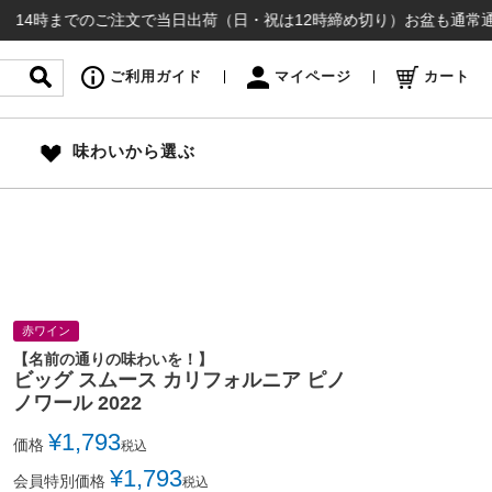
でのご注文で当日出荷（日・祝は12時締め切り）お盆も通常通り出荷いた
ご利用ガイド
マイページ
カート
味わいから選ぶ
赤ワイン
【名前の通りの味わいを！】
ビッグ スムース カリフォルニア ピノ
ノワール 2022
¥
1,793
価格
税込
¥
1,793
会員特別価格
税込