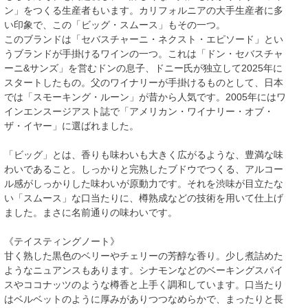
ン」をつくる生産者もいます。カリフォルニアの大手生産者に多
い印象で、この「ビッグ・スムース」もその一つ。
このブランドは「セバスチャーニ・ネクスト・エピソード」とい
うブランドが手掛けるワインの一つ。これは「ドン・セバスチャ
ーニ&サンズ」を営むドンの息子、ドニー氏が独立して2025年に
スタートしたもの。父のワイナリーが手掛けるものとして、日本
では「スモーキング・ルーン」が昔から人気です。2005年にはワ
インエンスージアスト誌で「アメリカン・ワイナリー・オブ・
ザ・イヤー」に選ばれました。
「ビッグ」とは、香りも味わいも大きく広がるような、豊満な味
わいであること。しっかりと完熟したブドウでつくる、アルコー
ル感がしっかりした味わいが原動力です。それを渋味が目立たな
い「スムース」な口当たりに、樽熟成などの技術を用いて仕上げ
ました。まさに名前通りの味わいです。
《テイスティングノート》
甘く熟した黒色のベリーやチェリーの芳醇な香り。少し煮詰めた
ようなニュアンスもあります。シナモンなどのベーキングスパイ
スやココナッツのような樽香と上手く調和しています。口当たり
はベルベットのように厚みがありつつなめらかで、まったりと長