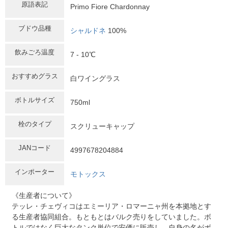
原語表記
Primo Fiore Chardonnay
ブドウ品種
シャルドネ
100%
飲みごろ温度
7 - 10℃
おすすめグラス
白ワイングラス
ボトルサイズ
750ml
栓のタイプ
スクリューキャップ
JANコード
4997678204884
インポーター
モトックス
《生産者について》
テッレ・チェヴィコはエミーリア・ロマーニャ州を本拠地とす
る生産者協同組合。もともとはバルク売りをしていました。ボ
トルではなく巨大なタンク単位で安価に販売し、自身の名がボ