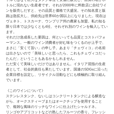
トルに現れない生産者です。それが2000年に料飲店に自社ワイ
ンを販売しだすと、その品質と価格で大盛況。その知名度と販
路は急拡大し、供給先は世界60か国以上になりました。現在は
ヴェネト、トスカーナ、ウンブリア州の農家も加盟。私の知る
限り日本では少なくとも4社、それぞれ別のワインを輸入してい
ます。
それだけ急成長した要因は、何といっても品質とコストパフォ
ーマンス。一般のワイン消費者が好む味をつくるのが上手で、
まさに「安くて旨い」の申し子。あまり「チェヴィコ」の名前
は出さないので「美味しいと思ったら、これもチェヴィコだっ
たんだ」ということもあるかもしれません。
ただ安くて美味しいだけではありません。イタリア屈指の生産
者として、社会的責任も果たしています。国連のSDGsに沿った
企業目標を設定し、リサイクル活動などにも積極的に取り組ん
でいます。
《このワインについて》
ステンレスタンク、ないしはコンクリートタンクによる醸造な
がら、オークスティーブまたはオークチップを使用すること
で、複雑な風味のリッチなワインに仕上げたシャルドネ。
リンゴやアプリコットなどの熟したフルーツの香り。フレッシ