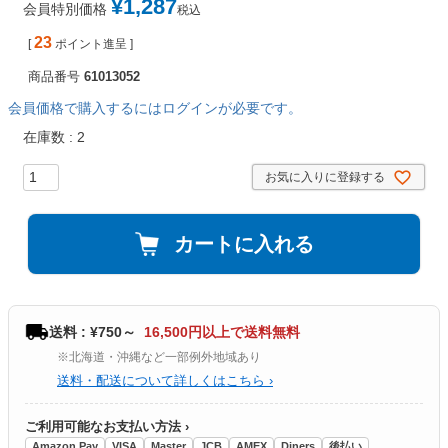
¥
1,287
会員特別価格
税込
23
[
ポイント進呈 ]
商品番号
61013052
会員価格で購入するにはログインが必要です。
在庫数
2
お気に入りに登録する
カートに入れる
送料 : ¥750～
16,500円以上で送料無料
※北海道・沖縄など一部例外地域あり
送料・配送について詳しくはこちら ›
ご利用可能なお支払い方法 ›
Amazon Pay
VISA
Master
JCB
AMEX
Diners
後払い