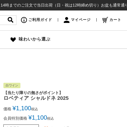
でのご注文で当日出荷（日・祝は12時締め切り）お盆も通常通り出荷いたし
ご利用ガイド
マイページ
カート
味わいから選ぶ
白ワイン
【当たり障りの無さがポイント】
ロベティア シャルドネ 2025
¥
1,100
価格
税込
¥
1,100
会員特別価格
税込