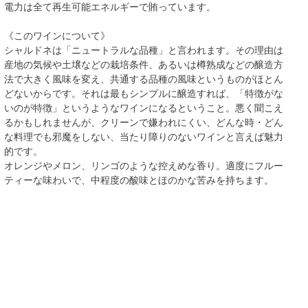
電力は全て再生可能エネルギーで賄っています。
《このワインについて》
シャルドネは「ニュートラルな品種」と言われます。その理由は
産地の気候や土壌などの栽培条件、あるいは樽熟成などの醸造方
法で大きく風味を変え、共通する品種の風味というものがほとん
どないからです。それは最もシンプルに醸造すれば、「特徴がな
いのが特徴」というようなワインになるということ。悪く聞こえ
るかもしれませんが、クリーンで嫌われにくい、どんな時・どん
な料理でも邪魔をしない、当たり障りのないワインと言えば魅力
的です。
オレンジやメロン、リンゴのような控えめな香り。適度にフルー
ティーな味わいで、中程度の酸味とほのかな苦みを持ちます。