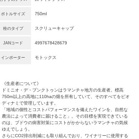
750ml
ボトルサイズ
スクリューキャップ
栓のタイプ
4997678428679
JANコード
モトックス
インポーター
《生産者について》
ドミニオ・デ・プンクトゥンはラマンチャ地方の生産者。標高
750m以上の高地に110haの畑を所有していて、そのすべてをビオ
ディナミで管理しています。
「地域の個性とコストパフォーマンスを備えたワインを、自然な
農法によって消費者に届けること」。その目標を実現できている
のは、ブドウの病害対策にコストがかからないラマンチャの気候
ゆえでしょう。
さらにCO2排出削減にも取り組んでおり、ワイナリーに使用する