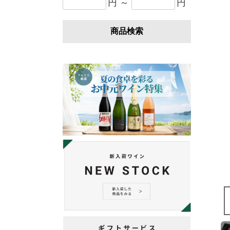
円 ～
円
商品検索