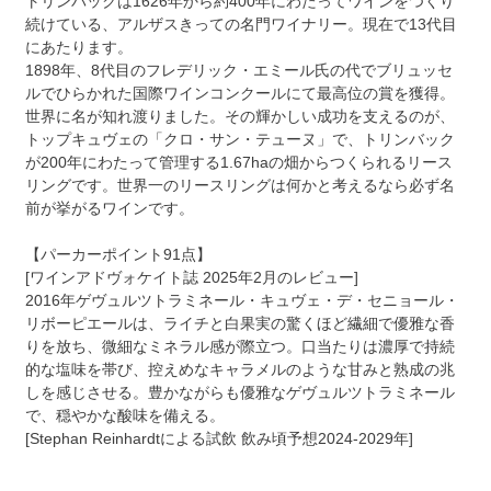
トリンバックは1626年から約400年にわたってワインをつくり
続けている、アルザスきっての名門ワイナリー。現在で13代目
にあたります。
1898年、8代目のフレデリック・エミール氏の代でブリュッセ
ルでひらかれた国際ワインコンクールにて最高位の賞を獲得。
世界に名が知れ渡りました。その輝かしい成功を支えるのが、
トップキュヴェの「クロ・サン・テューヌ」で、トリンバック
が200年にわたって管理する1.67haの畑からつくられるリース
リングです。世界一のリースリングは何かと考えるなら必ず名
前が挙がるワインです。
【パーカーポイント91点】
[ワインアドヴォケイト誌 2025年2月のレビュー]
2016年ゲヴュルツトラミネール・キュヴェ・デ・セニョール・
リボーピエールは、ライチと白果実の驚くほど繊細で優雅な香
りを放ち、微細なミネラル感が際立つ。口当たりは濃厚で持続
的な塩味を帯び、控えめなキャラメルのような甘みと熟成の兆
しを感じさせる。豊かながらも優雅なゲヴュルツトラミネール
で、穏やかな酸味を備える。
[Stephan Reinhardtによる試飲 飲み頃予想2024-2029年]