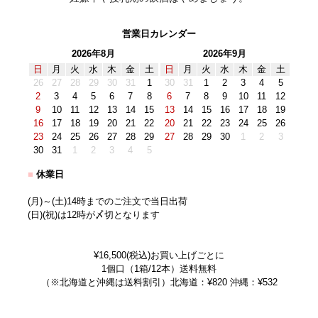
営業日カレンダー
2026年8月
2026年9月
日
月
火
水
木
金
土
日
月
火
水
木
金
土
26
27
28
29
30
31
1
30
31
1
2
3
4
5
2
3
4
5
6
7
8
6
7
8
9
10
11
12
9
10
11
12
13
14
15
13
14
15
16
17
18
19
16
17
18
19
20
21
22
20
21
22
23
24
25
26
23
24
25
26
27
28
29
27
28
29
30
1
2
3
30
31
1
2
3
4
5
■
休業日
(月)～(土)14時までのご注文で当日出荷
(日)(祝)は12時が〆切となります
¥16,500(税込)お買い上げごとに
1個口（1箱/12本）送料無料
（※北海道と沖縄は送料割引）北海道：¥820 沖縄：¥532