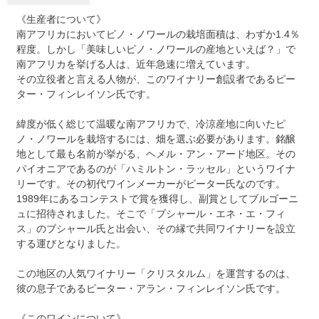
《生産者について》
南アフリカにおいてピノ・ノワールの栽培面積は、わずか1.4％
程度。しかし「美味しいピノ・ノワールの産地といえば？」で
南アフリカを挙げる人は、近年急速に増えています。
その立役者と言える人物が、このワイナリー創設者であるピー
ター・フィンレイソン氏です。
緯度が低く総じて温暖な南アフリカで、冷涼産地に向いたピ
ノ・ノワールを栽培するには、畑を選ぶ必要があります。銘醸
地として最も名前が挙がる、ヘメル・アン・アード地区。その
パイオニアであるのが「ハミルトン・ラッセル」というワイナ
リーです。その初代ワインメーカーがピーター氏なのです。
1989年にあるコンテストで賞を獲得し、副賞としてブルゴーニ
ュに招待されました。そこで「ブシャール・エネ・エ・フィ
ス」のブシャール氏と出会い、その縁で共同ワイナリーを設立
する運びとなりました。
この地区の人気ワイナリー「クリスタルム」を運営するのは、
彼の息子であるピーター・アラン・フィンレイソン氏です。
《このワインについて》