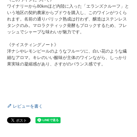
ワイナリーから80kmほど内陸に入った「エランズクルーフ」と
いう地区の契約農家からブドウを購入し、このワインがつくら
れます。名前の通りバリック熟成は行わず、醸造はステンレス
タンクのみ。マロラクティック発酵もブロックするため、フレ
ッシュでシャープな味わいが魅力です。
《テイスティングノート》
洋ナシやレモンピールのようなフルーツに、白い花のような繊
細なアロマ。キレのいい酸味が主体のワインながら、しっかり
果実味の凝縮感があり、さすがのバランス感です。
レビューを書く