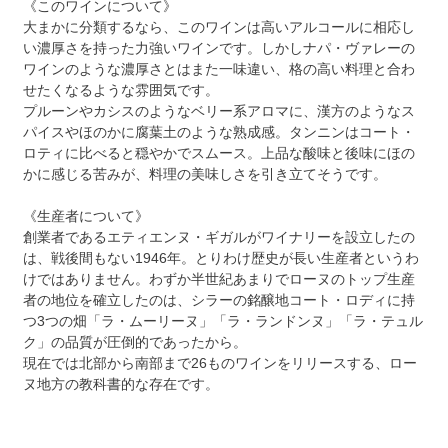
《このワインについて》
大まかに分類するなら、このワインは高いアルコールに相応し
い濃厚さを持った力強いワインです。しかしナパ・ヴァレーの
ワインのような濃厚さとはまた一味違い、格の高い料理と合わ
せたくなるような雰囲気です。
プルーンやカシスのようなベリー系アロマに、漢方のようなス
パイスやほのかに腐葉土のような熟成感。タンニンはコート・
ロティに比べると穏やかでスムース。上品な酸味と後味にほの
かに感じる苦みが、料理の美味しさを引き立てそうです。
《生産者について》
創業者であるエティエンヌ・ギガルがワイナリーを設立したの
は、戦後間もない1946年。とりわけ歴史が長い生産者というわ
けではありません。わずか半世紀あまりでローヌのトップ生産
者の地位を確立したのは、シラーの銘醸地コート・ロディに持
つ3つの畑「ラ・ムーリーヌ」「ラ・ランドンヌ」「ラ・テュル
ク」の品質が圧倒的であったから。
現在では北部から南部まで26ものワインをリリースする、ロー
ヌ地方の教科書的な存在です。