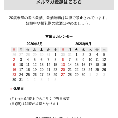
20歳未満の者の飲酒、飲酒運転は法律で禁止されています。
妊娠中や授乳期の飲酒はやめましょう。
営業日カレンダー
2026年8月
2026年9月
日
月
火
水
木
金
土
日
月
火
水
木
金
土
26
27
28
29
30
31
1
30
31
1
2
3
4
5
2
3
4
5
6
7
8
6
7
8
9
10
11
12
9
10
11
12
13
14
15
13
14
15
16
17
18
19
16
17
18
19
20
21
22
20
21
22
23
24
25
26
23
24
25
26
27
28
29
27
28
29
30
1
2
3
30
31
1
2
3
4
5
■
休業日
(月)～(土)14時までのご注文で当日出荷
(日)(祝)は12時が〆切となります