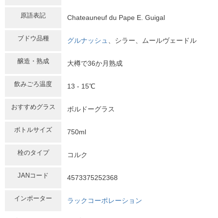
原語表記
Chateauneuf du Pape E. Guigal
ブドウ品種
グルナッシュ
、シラー、ムールヴェードル
醸造・熟成
大樽で36か月熟成
飲みごろ温度
13 - 15℃
おすすめグラス
ボルドーグラス
ボトルサイズ
750ml
栓のタイプ
コルク
JANコード
4573375252368
インポーター
ラックコーポレーション