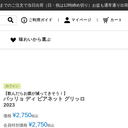
注文で当日出荷（日・祝は12時締め切り）お盆も通常通り出荷いたします
ご利用ガイド
マイページ
カート
味わいから選ぶ
白ワイン
【飲んだらお腹が減ってきそう！】
バッリョ ディ ピアネット グリッロ
2023
¥
2,750
価格
税込
¥
2,750
会員特別価格
税込