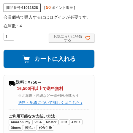
50
商品番号
61011828
[
ポイント進呈 ]
会員価格で購入するにはログインが必要です。
在庫数
4
お気に入りに登録
する
カートに入れる
送料 : ¥750～
16,500円以上で送料無料
※北海道・沖縄など一部例外地域あり
送料・配送について詳しくはこちら ›
ご利用可能なお支払い方法 ›
Amazon Pay
VISA
Master
JCB
AMEX
Diners
後払い
代金引換