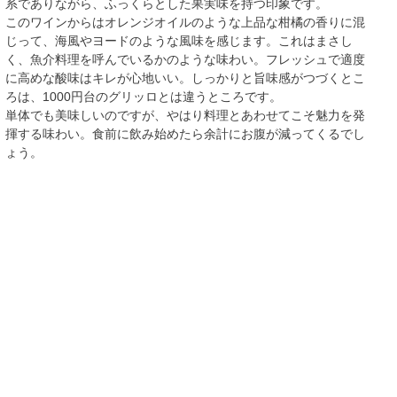
系でありながら、ふっくらとした果実味を持つ印象です。
このワインからはオレンジオイルのような上品な柑橘の香りに混
じって、海風やヨードのような風味を感じます。これはまさし
く、魚介料理を呼んでいるかのような味わい。フレッシュで適度
に高めな酸味はキレが心地いい。しっかりと旨味感がつづくとこ
ろは、1000円台のグリッロとは違うところです。
単体でも美味しいのですが、やはり料理とあわせてこそ魅力を発
揮する味わい。食前に飲み始めたら余計にお腹が減ってくるでし
ょう。