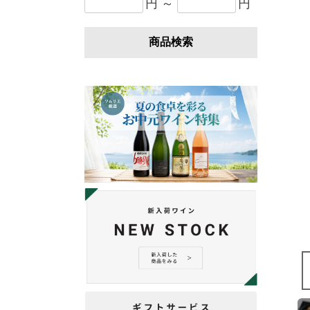
円 ～
円
商品検索