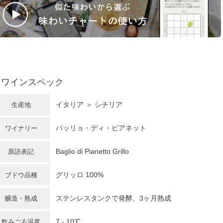
ワインスペック
イタリア
＞
シチリア
生産地
バッリョ・ディ・ピアネット
ワイナリー
Baglio di Pianetto Grillo
原語表記
グリッロ 100%
ブドウ品種
ステンレスタンクで発酵、3ヶ月熟成
醸造・熟成
7 - 10℃
飲みごろ温度