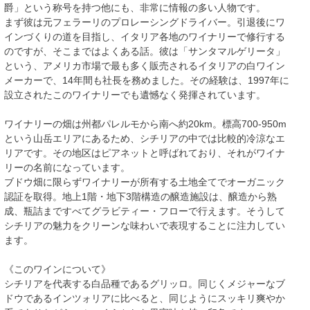
爵」という称号を持つ他にも、非常に情報の多い人物です。
まず彼は元フェラーリのプロレーシングドライバー。引退後にワ
インづくりの道を目指し、イタリア各地のワイナリーで修行する
のですが、そこまではよくある話。彼は「サンタマルゲリータ」
という、アメリカ市場で最も多く販売されるイタリアの白ワイン
メーカーで、14年間も社長を務めました。その経験は、1997年に
設立されたこのワイナリーでも遺憾なく発揮されています。
ワイナリーの畑は州都パレルモから南へ約20km。標高700-950m
という山岳エリアにあるため、シチリアの中では比較的冷涼なエ
リアです。その地区はピアネットと呼ばれており、それがワイナ
リーの名前になっています。
ブドウ畑に限らずワイナリーが所有する土地全てでオーガニック
認証を取得。地上1階・地下3階構造の醸造施設は、醸造から熟
成、瓶詰まですべてグラビティー・フローで行えます。そうして
シチリアの魅力をクリーンな味わいで表現することに注力してい
ます。
《このワインについて》
シチリアを代表する白品種であるグリッロ。同じくメジャーなブ
ドウであるインツォリアに比べると、同じようにスッキリ爽やか