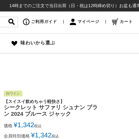
時までのご注文で当日出荷（日・祝は12時締め切り）お盆も通常通り出荷い
ご利用ガイド
マイページ
カート
味わいから選ぶ
白ワイン
【スイスイ飲めちゃう軽快さ】
シークレット サファリ シュナン ブラ
ン 2024 ブルース ジャック
¥
1,342
価格
税込
¥
1,342
会員特別価格
税込