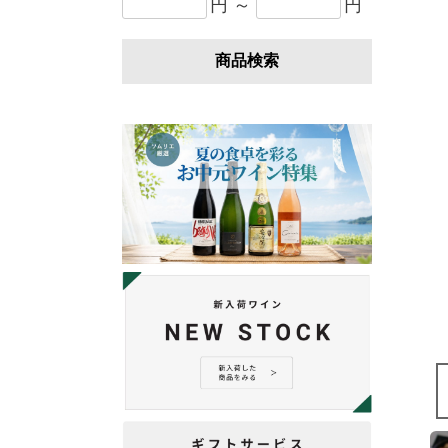
円 ～
円
商品検索