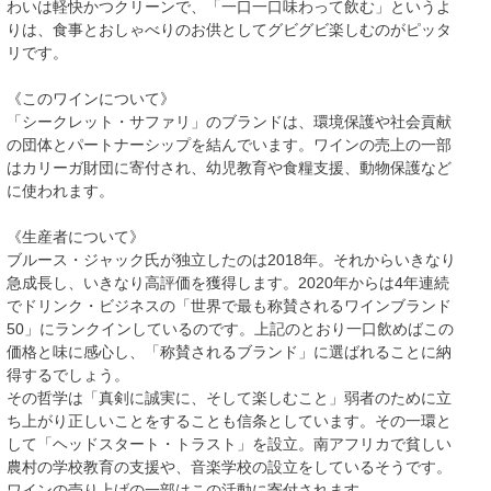
わいは軽快かつクリーンで、「一口一口味わって飲む」というよ
りは、食事とおしゃべりのお供としてグビグビ楽しむのがピッタ
リです。
《このワインについて》
「シークレット・サファリ」のブランドは、環境保護や社会貢献
の団体とパートナーシップを結んでいます。ワインの売上の一部
はカリーガ財団に寄付され、幼児教育や食糧支援、動物保護など
に使われます。
《生産者について》
ブルース・ジャック氏が独立したのは2018年。それからいきなり
急成長し、いきなり高評価を獲得します。2020年からは4年連続
でドリンク・ビジネスの「世界で最も称賛されるワインブランド
50」にランクインしているのです。上記のとおり一口飲めばこの
価格と味に感心し、「称賛されるブランド」に選ばれることに納
得するでしょう。
その哲学は「真剣に誠実に、そして楽しむこと」弱者のために立
ち上がり正しいことをすることも信条としています。その一環と
して「ヘッドスタート・トラスト」を設立。南アフリカで貧しい
農村の学校教育の支援や、音楽学校の設立をしているそうです。
ワインの売り上げの一部はこの活動に寄付されます。