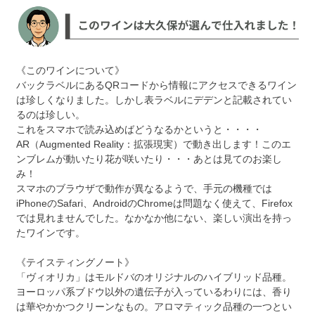
《このワインについて》
バックラベルにあるQRコードから情報にアクセスできるワイン
は珍しくなりました。しかし表ラベルにデデンと記載されてい
るのは珍しい。
これをスマホで読み込めばどうなるかというと・・・・
AR（Augmented Reality：拡張現実）で動き出します！このエ
ンブレムが動いたり花が咲いたり・・・あとは見てのお楽し
み！
スマホのブラウザで動作が異なるようで、手元の機種では
iPhoneのSafari、AndroidのChromeは問題なく使えて、Firefox
では見れませんでした。なかなか他にない、楽しい演出を持っ
たワインです。
《テイスティングノート》
「ヴィオリカ」はモルドバのオリジナルのハイブリッド品種。
ヨーロッパ系ブドウ以外の遺伝子が入っているわりには、香り
は華やかかつクリーンなもの。アロマティック品種の一つとい