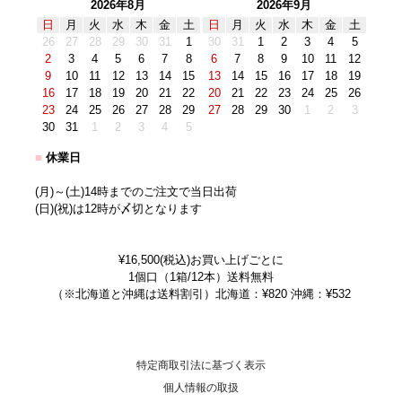
2026年8月
2026年9月
日
月
火
水
木
金
土
日
月
火
水
木
金
土
26
27
28
29
30
31
1
30
31
1
2
3
4
5
2
3
4
5
6
7
8
6
7
8
9
10
11
12
9
10
11
12
13
14
15
13
14
15
16
17
18
19
16
17
18
19
20
21
22
20
21
22
23
24
25
26
23
24
25
26
27
28
29
27
28
29
30
1
2
3
30
31
1
2
3
4
5
■
休業日
(月)～(土)14時までのご注文で当日出荷
(日)(祝)は12時が〆切となります
¥16,500(税込)お買い上げごとに
1個口（1箱/12本）送料無料
（※北海道と沖縄は送料割引）北海道：¥820 沖縄：¥532
特定商取引法に基づく表示
個人情報の取扱