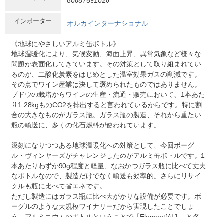
80887591020
インポーター
オルカインターナショナル
《地球にやさしいアルミ缶ボトル》
地球温暖化により、気候変動、海面上昇、異常気象など様々な
問題が表面化してきています。その対策として取り組まれてい
るのが、二酸化炭素をはじめとした温室効果ガスの削減です。
その点でワイン産業は決して褒められたものではありません。
ブドウの栽培からワインの生産・流通・販売において、1本あた
り1.28kgものCO2を排出すると言われているからです。特に割
合の大きなものがガラス瓶。ガラス瓶の製造、それから重たい
瓶の輸送に、多くの化石燃料が使われています。
深刻になりつつある地球温暖化への対策として、今回ボーグ
ル・ヴィンヤーズがチャレンジしたのがアルミ缶ボトルです。1
本あたりわずか90g程度と軽量、なおかつガラス瓶に比べて丈夫
なボトルなので、製造だけでなく輸送も効率的。さらにリサイ
クルも瓶に比べて省エネです。
ただし製造にはガラス瓶に比べ大がかりな設備が必要です。ボ
ーグルのような大規模ワイナリーだから実現したことでしょ
う。アルミニウムのボトルということで「Element[AL] 」と名