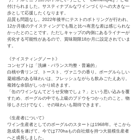
付けられました。サスティナブルなワインづくりへの大きな一
歩として応援したくなります。
品質も問題なし。2022年後半にテストのボトリングが行われ、
12か月後のテイスティングでも瓶と比べ有意な差は感じられな
かったとのことです。ただしキャップの内側にあるライナーが
劣化する可能性があるので、賞味期限18か月に設定されていま
す。
《テイスティングノート》
コンセプトは「洗練・バランス均整・普遍的」
白桃や青リンゴ、トースト、ヴァニラの香り。ボーグルらしい
凝縮感のある味わいは、フレッシュながらも飲みごたえあり。
複雑な余韻がしっかり続きます。
「缶のワインなんてどうせ安物でしょ？」という思い込みを覆
すため、ボーグルの中でも上級のブドウをつかったのこと。物
珍しさだけでなく、その味わいも期待できます。
《生産者について》
ワイン生産者としてのボーグルのスタートは1968年。そこから
急成長を遂げて、今では770haもの自社畑を持つ大規模生産者
へと成長しました。