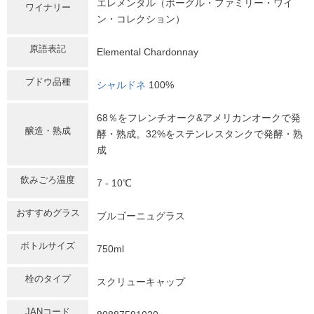
エレメンタル（ボーグル・ファミリー・ワイ
ワイナリー
ン・コレクション）
原語表記
Elemental Chardonnay
ブドウ品種
シャルドネ
100%
68％をフレンチオーク&アメリカンオークで発
醸造・熟成
酵・熟成。32%をステンレスタンクで発酵・熟
成
飲みごろ温度
7 - 10℃
おすすめグラス
ブルゴーニュグラス
ボトルサイズ
750ml
栓のタイプ
スクリューキャップ
JANコード