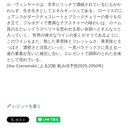
ル・ヴィンヤードは、非常にリッチで濃縮されているにもかか
わらず、生き生きとしてエネルギッシュである。 ローリエのニ
ュアンスがダークチョコレートとブラックチェリーの香りを引
き立て、フルボディで豊満なテクスチャーの味わいは、ローム
質の土とレッドラズベリーを思わせる長い余韻へとすんなりと
入っていく。 世界の偉大なワインの多くがそうであるように、
このワインもまた、熟した果実味とフレッシュさ、果実味と土
っぽさ、濃密さと活気といった、一見パラドックスに見える一
連の要素が互いに補完し合い、エレガントで調和のとれた全体
として現れている。
[Joe Czerwinskiによる試飲 飲み頃予想2025-2050年]
レビューを書く