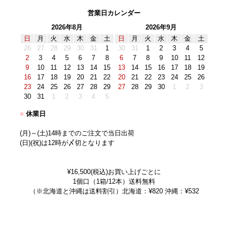
営業日カレンダー
2026年8月
2026年9月
日
月
火
水
木
金
土
日
月
火
水
木
金
土
26
27
28
29
30
31
1
30
31
1
2
3
4
5
2
3
4
5
6
7
8
6
7
8
9
10
11
12
9
10
11
12
13
14
15
13
14
15
16
17
18
19
16
17
18
19
20
21
22
20
21
22
23
24
25
26
23
24
25
26
27
28
29
27
28
29
30
1
2
3
30
31
1
2
3
4
5
■
休業日
(月)～(土)14時までのご注文で当日出荷
(日)(祝)は12時が〆切となります
¥16,500(税込)お買い上げごとに
1個口（1箱/12本）送料無料
（※北海道と沖縄は送料割引）北海道：¥820 沖縄：¥532