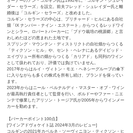
オーナーのアン・コルギン氏は1992年に「コルギン・シュレイ
ダー・セラーズ」を設立。前夫フレッド・シュレイダー氏と離
婚後は「コルギン・セラーズ」と改めました。
コルギン・セラーズの中心は、プリチャード・ヒルにある自社
畑「IX ナンバー・ナイン・エステート」からつくるレッドワイ
ンとシラー。ロバートパーカーに「ブドウ栽培の桃源郷」と言
わしめたほどの恵まれた土地です。
スプリング・マウンテン・ディストリクトの自社畑からつくる
「ティクソン・ヒル」や、セント・ヘレナにあるデイビッド・
エイヴリュー所有の畑からつくる「カリアド」も同列のワイン
として扱われており、評価では負けていません。
2017年からはルイ・ヴィトン・モエ・ヘネシーグループの傘下
に入りながらも多くの株式を所有し続け、ブランドを保ってい
ます。
2023年からはニール・ベルナルディ・マスター・オブ・ワイン
が最高執行責任者として監督を行い、ボルドーやファー・ニエ
ンテで修業したアリソン・トージア氏が2005年からワインメー
カーを勤めます。
【パーカーポイント100点】
[ワインアドヴォケイト誌 2024年3月のレビュー]
コルギンの2021年カベルネ・ソーヴィニヨン・ティクソン・ヒ