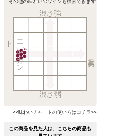
その他の味わいのワインも検索できます
渋さ強
ト
エ
レ
ガ
ン
渋さ弱
<<味わいチャートの使い方はコチラ>>
この商品を見た人は、こちらの商品も
見ています