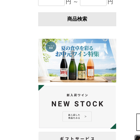
円 ～
円
商品検索