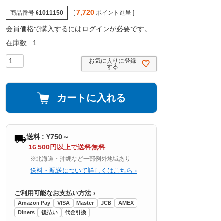
7,720
商品番号
61011150
[
ポイント進呈 ]
会員価格で購入するにはログインが必要です。
在庫数
1
お気に入りに登録
する
カートに入れる
送料 : ¥750～
16,500円以上で送料無料
※北海道・沖縄など一部例外地域あり
送料・配送について詳しくはこちら ›
ご利用可能なお支払い方法 ›
Amazon Pay
VISA
Master
JCB
AMEX
Diners
後払い
代金引換