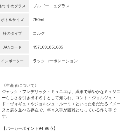
ブルゴーニュグラス
おすすめグラス
750ml
ボトルサイズ
コルク
栓のタイプ
4571691851685
JANコード
ラックコーポレーション
インポーター
《生産者について》
ジャック・フレデリック・ミュニエは、繊細で華やかなミュジニ
ーらしさを引き出す名手として知られ、コント・ジョルジュ・
ド・ヴォギュエやジョルジュ・ルーミエといった名だたるドメー
ヌと肩を並べる存在で、年々入手が困難となっている作り手で
す。
【パーカーポイント94-96点】