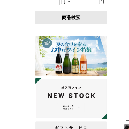
円 ～
円
商品検索