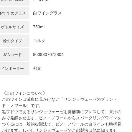
白ワイングラス
おすすめグラス
750ml
ボトルサイズ
コルク
栓のタイプ
8009307072804
JANコード
都光
インポーター
《このワインについて》
このワインは滅多に見かけない「サンジョヴェーゼのブラン・
ド・ノワール」です。
黒ブドウであるサンジョヴェーゼを発酵前にプレスして、果汁の
みで発酵させます。ピノ・ノワールからスパークリングワインを
つくるには一般的な製法で、ピノ・ノワールの白ワインも時折見
かけます。しかしサンジョヴェーゼでこの製法は他に知りませ