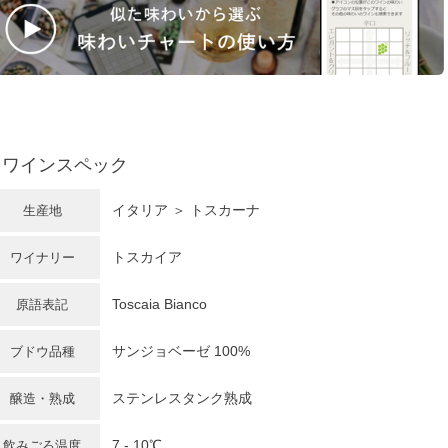
ワインスペック
イタリア
＞
トスカーナ
生産地
トスカイア
ワイナリー
Toscaia Bianco
原語表記
サンジョベーゼ
100%
ブドウ品種
ステンレスタンク熟成
醸造・熟成
7 - 10℃
飲みごろ温度