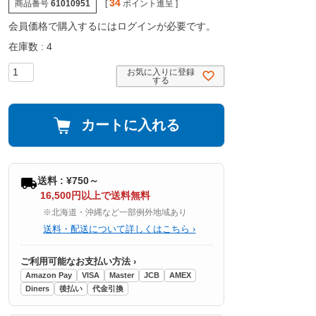
34
商品番号
61010951
[
ポイント進呈 ]
会員価格で購入するにはログインが必要です。
在庫数
4
お気に入りに登録
する
カートに入れる
送料 : ¥750～
16,500円以上で送料無料
※北海道・沖縄など一部例外地域あり
送料・配送について詳しくはこちら ›
ご利用可能なお支払い方法 ›
Amazon Pay
VISA
Master
JCB
AMEX
Diners
後払い
代金引換