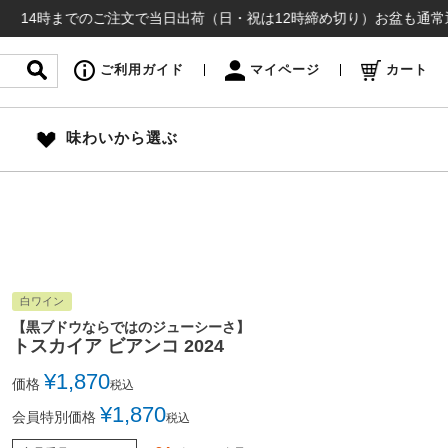
までのご注文で当日出荷（日・祝は12時締め切り）お盆も通常通り出荷い
ご利用ガイド
マイページ
カート
味わいから選ぶ
白ワイン
【黒ブドウならではのジューシーさ】
トスカイア ビアンコ 2024
¥
1,870
価格
税込
¥
1,870
会員特別価格
税込