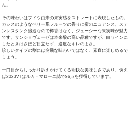
ん。
その味わいはブドウ由来の果実感をストレートに表現したもの。
カシスのようなベリー系フルーツの香りに蜜のニュアンス。ステ
ンレスタンク醸造なので樽香はなく、ジューシーな果実味が魅力
です。サンジョヴェーゼは本来酸の高い品種ですが、白ワインに
したときはさほど目立たず、適度なキレのよさ。
珍しいタイプの割には突飛な味わいではなく、素直に楽しめるで
しょう。
一口目からしっかり訴えかけてくる明快な美味しさであり、例え
ば2023VTはルカ・マローニ誌で96点を獲得しています。