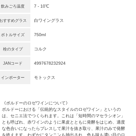
7 - 10℃
飲みごろ温度
白ワイングラス
おすすめグラス
750ml
ボトルサイズ
コルク
栓のタイプ
4997678232924
JANコード
モトックス
インポーター
《ボルドーのロゼワインについて》
ボルドーにおける「伝統的なスタイルのロゼワイン」というの
は、セニエ法でつくられます。これは「短時間のマセラシオン」
とも呼ばれ、赤ワインのように果皮とともに発酵をはじめ、適度
な色合いになったらプレスして果汁を抜き取り、果汁のみで発酵
を終えます。わずかにタンニンも抽出され、色も味も濃い目のロ