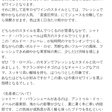
ゼワインとなります。
それに対して近年ロゼワインのスタイルとしては、フレッシュで
軽やかなものが人気。「直接圧搾法」にてジュースを分離してか
ら発酵させます。色は淡く口当たり軽やかです。
どちらかのスタイルを選んでつくるのが普通ななかで、シャト
ー・ド・パランシェールは両方のスタイルでつくります。
この「ボルドー・クレーレ」が短時間のマセラシオンでつくる、
昔ながらの濃いボルドー・ロゼ。芳醇な赤いフルーツの風味。フ
レッシュできめ細やかな果実味の奥に、少しだけ渋味を感じま
す。
ぜひ
「ラ・ローズレ」
のモダンでフレッシュなスタイルと比べて
みましょう。サクランボやイチゴのようなチャーミングなアロ
マ。スッキリ高い酸味を持ち、はつらつとした印象です。
あなたはどちらが好みですか？この違いは今後ロゼワインを選ぶ
指標となるでしょう。
《生産者について》
シャトー・ド・パランシェールがあるのは、アントゥル・ドゥ・
メールの最東部。海からの影響が少なく、夏に暑く冬に寒い内陸
部です。この気候が成熟度が高く酸も保ったブドウを生むといい