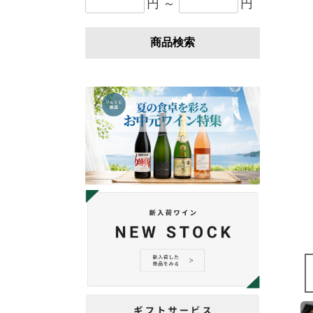
円 ～
円
商品検索