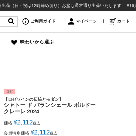
・祝は12時締め切り）お盆も通常通り出荷いたします ¥16,500(税
ご利用ガイド
マイページ
カート
味わいから選ぶ
ロゼ
【ロゼワインの伝統とモダン】
シャトー ド バランシェール ボルドー
クレーレ 2024
¥
2,112
価格
税込
¥
2,112
会員特別価格
税込