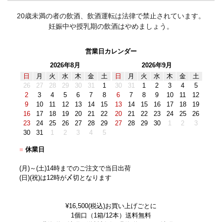
20歳未満の者の飲酒、飲酒運転は法律で禁止されています。
妊娠中や授乳期の飲酒はやめましょう。
営業日カレンダー
2026年8月
2026年9月
日
月
火
水
木
金
土
日
月
火
水
木
金
土
26
27
28
29
30
31
1
30
31
1
2
3
4
5
2
3
4
5
6
7
8
6
7
8
9
10
11
12
9
10
11
12
13
14
15
13
14
15
16
17
18
19
16
17
18
19
20
21
22
20
21
22
23
24
25
26
23
24
25
26
27
28
29
27
28
29
30
1
2
3
30
31
1
2
3
4
5
■
休業日
(月)～(土)14時までのご注文で当日出荷
(日)(祝)は12時が〆切となります
¥16,500(税込)お買い上げごとに
1個口（1箱/12本）送料無料