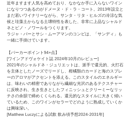
近年ますます人気を高めており、なかなか手に入らないワイン
になりつつあるのがドメーヌ・ド・ラ・コート。2013年設立と
まだ若いワイナリーながら、サンタ・リタ・ヒルズの冷涼な気
候と珪藻土からなる土壌特性を表した、非常に上品なシャルド
ネとピノ・ノワールをつくります。
ラジャ・パーとサシ・ムーアマンのコンビは、「サンディ」も
一緒に手掛けています。
【パーカーポイント94+点】
[ワインアドヴォケイト誌 2024年10月のレビュー]
2021年のシャルドネ・ジュリエットは、派手で還元的、火打石
を主体としたノーズでリードし、柑橘類のカードと海のスプレ
ーのアロマがアクセントを添える。このスタイルのエネルギー
は、味わいの精密でありながら繊細な光沢のあるテクスチャー
に反映され、生き生きとしたフィニッシュとクリーミーなリッ
チさの余韻で締めくくられる。還元的なスタイルに大きく傾い
ているため、このワインがセラーでどのように熟成していくか
は興味深い。
[Matthew Luczyによる試飲 飲み頃予想2024-2031年]