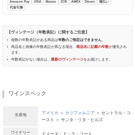
Amazon Pay
VISA
Master
JCB
AMEX
Diners
後払い
代金引換
【ヴィンテージ（年数表記）に関するご注意】
複数の年数表記がある商品は
年数のご指定はできません
。
商品名と画像の年数表記が異なる場合、
商品名に記載の年数
が優先され
ます。
年数表記がない場合は、
最新のヴィンテージ
をお届けします。
ワインスペック
アメリカ
＞
カリフォルニア
＞ セントラル・コ
生産地
ースト ＞ サンタ・リタ・ヒルズ
ワイナリー
ドメーヌ・ド・ラ・コート