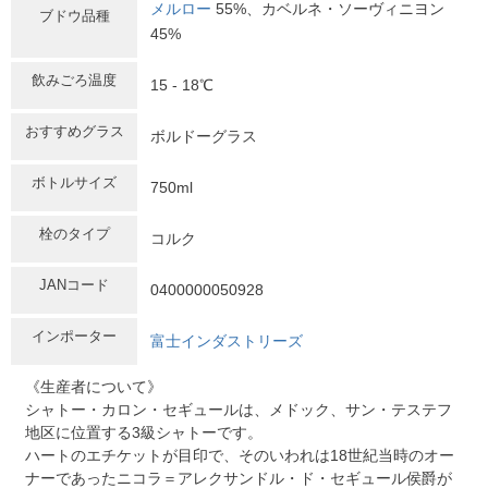
メルロー
55%、カベルネ・ソーヴィニヨン
ブドウ品種
45%
飲みごろ温度
15 - 18℃
おすすめグラス
ボルドーグラス
ボトルサイズ
750ml
栓のタイプ
コルク
JANコード
0400000050928
インポーター
富士インダストリーズ
《生産者について》
シャトー・カロン・セギュールは、メドック、サン・テステフ
地区に位置する3級シャトーです。
ハートのエチケットが目印で、そのいわれは18世紀当時のオー
ナーであったニコラ＝アレクサンドル・ド・セギュール侯爵が