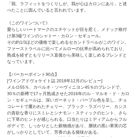
「我、ラフィットをつくりしが、我が心はカロンにあり」と述
べたことに因んでいると言われています。
《このワインついて》
愛らしいハートマークのエチケットが目を惹く、メドック格付
け第3級ワインのシャトー・カロン・セギュール。
その約1/3ほどの価格で楽しめるセカンドラベルがこのワイン。
ファーストラベルに比べてメルローの比率が高められており、
熟成を経ずともリリース直後から美味しく楽しめるブレンドと
なっています。
【パーカーポイント90点】
[ワインアドヴォケイト誌 2018年12月のレビュー]
メルロ55％、カベルネ・ソーヴィニヨン45％のブレンドで、
30％の新樽で17ヶ月熟成させた2016年のル・マルキ・ド・カロ
ン・セギュールは、深いガーネット・パープル色を呈し、チョ
コレートで覆われたチェリー、ブラック・ラズベリー、カシス
の貪欲な香りにスミレとシナモン・スティックのヒント、さら
に下草のヒントが感じられる。口当たりはミディアムからフル
ボディで、しっかりとした穀物感があり、層状の黒い果実の芯
がしっかりとしていて、芳香のある後味がある。