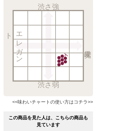
渋さ強
ト
エ
レ
ガ
ン
渋さ弱
<<味わいチャートの使い方はコチラ>>
この商品を見た人は、こちらの商品も
見ています