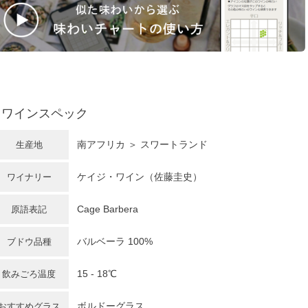
ワインスペック
南アフリカ
＞ スワートランド
生産地
ケイジ・ワイン（佐藤圭史）
ワイナリー
Cage Barbera
原語表記
バルベーラ 100%
ブドウ品種
15 - 18℃
飲みごろ温度
ボルドーグラス
おすすめグラス