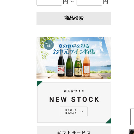
円 ～
円
商品検索