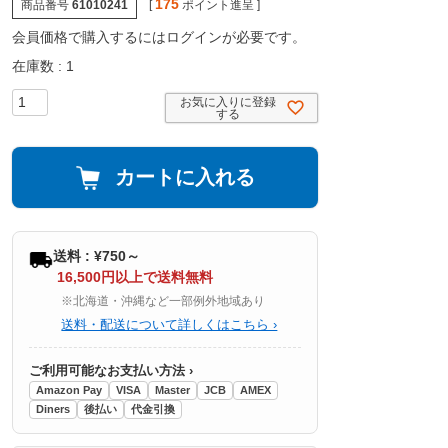
175
商品番号
61010241
[
ポイント進呈 ]
会員価格で購入するにはログインが必要です。
在庫数
1
お気に入りに登録
する
カートに入れる
送料 : ¥750～
16,500円以上で送料無料
※北海道・沖縄など一部例外地域あり
送料・配送について詳しくはこちら ›
ご利用可能なお支払い方法 ›
Amazon Pay
VISA
Master
JCB
AMEX
Diners
後払い
代金引換