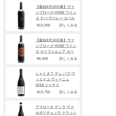
【最短8月10日着】ヴァ
ンプローズ HYDE ワイン
ズ ナパ ヴァレー カベル
ネ ソーヴィニヨン 2022
¥13,200
詳しくみる
【最短8月10日着】ヴァ
ンプローズ HYDE ワイン
ズ カリフォルニア カベ
ルネ ソーヴィニヨン
¥6,490
詳しくみる
2023
シャトヌフ デュ パプ ヴ
ィエイユ ヴィーニュ
2018 ジャナス
¥13,750
詳しくみる
アマローネ デッラ ヴァ
ルポリチェッラ クラッシ