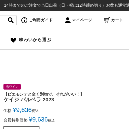
でのご注文で当日出荷（日・祝は12時締め切り）お盆も通常通り出荷いた
ご利用ガイド
マイページ
カート
味わいから選ぶ
赤ワイン
【ピエモンテと全く別物で、それがいい！】
ケイジ バルベラ 2023
¥
9,636
価格
税込
¥
9,636
会員特別価格
税込