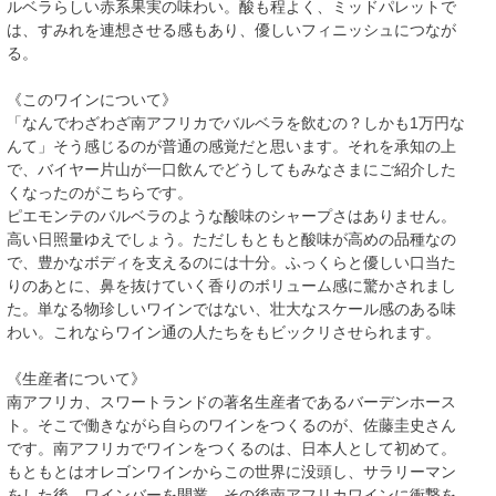
ルベラらしい赤系果実の味わい。酸も程よく、ミッドパレットで
は、すみれを連想させる感もあり、優しいフィニッシュにつなが
る。
《このワインについて》
「なんでわざわざ南アフリカでバルベラを飲むの？しかも1万円な
んて」そう感じるのが普通の感覚だと思います。それを承知の上
で、バイヤー片山が一口飲んでどうしてもみなさまにご紹介した
くなったのがこちらです。
ピエモンテのバルベラのような酸味のシャープさはありません。
高い日照量ゆえでしょう。ただしもともと酸味が高めの品種なの
で、豊かなボディを支えるのには十分。ふっくらと優しい口当た
りのあとに、鼻を抜けていく香りのボリューム感に驚かされまし
た。単なる物珍しいワインではない、壮大なスケール感のある味
わい。これならワイン通の人たちをもビックリさせられます。
《生産者について》
南アフリカ、スワートランドの著名生産者であるバーデンホース
ト。そこで働きながら自らのワインをつくるのが、佐藤圭史さん
です。南アフリカでワインをつくるのは、日本人として初めて。
もともとはオレゴンワインからこの世界に没頭し、サラリーマン
をした後、ワインバーを開業。その後南アフリカワインに衝撃を