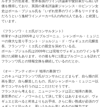
ルオタゴの生産者。世界各国のワイン評論家や愛好家から高い評
価を獲得しており、英国の著名評論家ジャンシス・ロビンソン女
史はポール・プジョル氏を「いずれ世界のワイン界をリードする
だろうという逸材ワインメーカー5人の内の1人である」と絶賛し
ています。
《フランソワ・ミエ氏がコンサルタント》
特筆すべきは2005年よりブルゴーニュ、シャンボール・ミュジニ
ーの偉大な造り手コント・ジョルジュ・ド・ヴォギュエの元醸造
長、フランソワ・ミエ氏との親交を深めている点。
ポール・プジョル氏は2009年には現地でヴォギュエのワインを手
掛けた経験もあります。その後も年に1度はブルゴーニュを訪れて
フランソワ氏との情報交換を継続しているのだとか。
《オー・アンティポード 地球の裏側で》
このキュベはフランソワ氏がコンサルにとどまらず、自ら畑の区
画を選び、自ら醸造したもの。氏がシャンボール・ミュジニー以
外でコンサルを行うのはここだけだそうです。
フランスから考えると、ニュージーランドは正に地球の裏側。
新世界のピノ・ノワールとして決して安くはありませんが、ヴォ
ギュエと比べると村名よりもお手頃。さらに長い熟成が必須のヴ
ォギュエと比べると、若いうちから楽しめるのが魅力です。