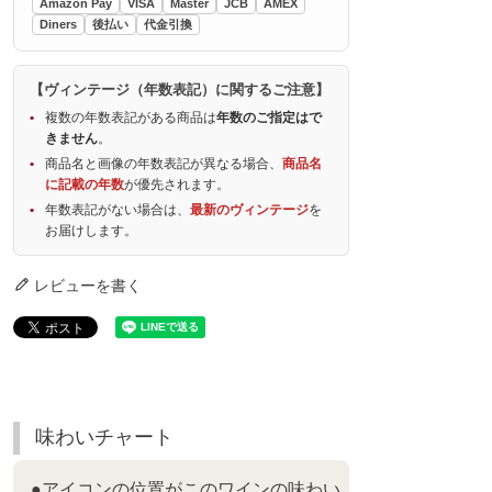
Amazon Pay
VISA
Master
JCB
AMEX
Diners
後払い
代金引換
【ヴィンテージ（年数表記）に関するご注意】
複数の年数表記がある商品は
年数のご指定はで
きません
。
商品名と画像の年数表記が異なる場合、
商品名
に記載の年数
が優先されます。
年数表記がない場合は、
最新のヴィンテージ
を
お届けします。
レビューを書く
味わいチャート
●アイコンの位置がこのワインの味わい