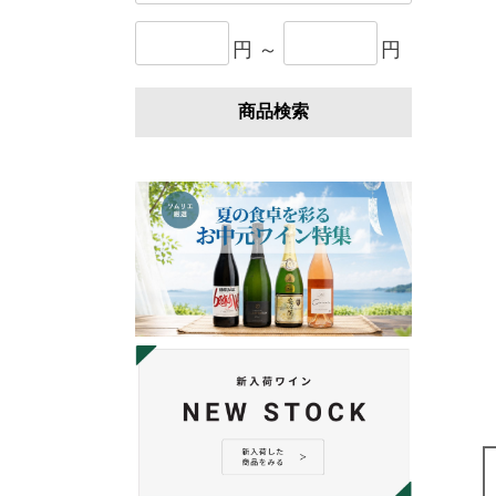
円 ～
円
商品検索