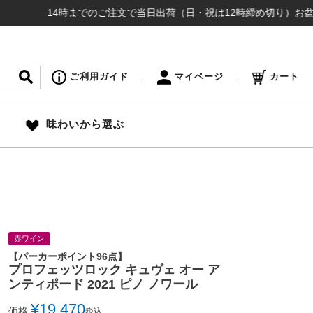
14時までのご注文で当日出荷（日・祝は12時締め切り）お盆も通常通り
ご利用ガイド
マイページ
カート
味わいから選ぶ
赤ワイン
【パーカーポイント96点】
プロフェッツロック キュヴェ オー ア
ンティポード 2021 ピノ ノワール
¥
19,470
価格
税込