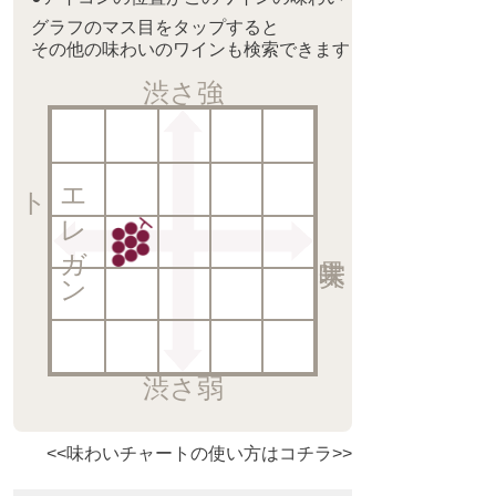
グラフのマス目をタップすると
その他の味わいのワインも検索できます
渋さ強
ト
エ
レ
ガ
ン
渋さ弱
<<味わいチャートの使い方はコチラ>>