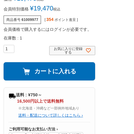
¥
19,470
会員特別価格
税込
354
商品番号
61009977
[
ポイント進呈 ]
会員価格で購入するにはログインが必要です。
在庫数
1
お気に入りに登録
する
カートに入れる
送料 : ¥750～
16,500円以上で送料無料
※北海道・沖縄など一部例外地域あり
送料・配送について詳しくはこちら ›
ご利用可能なお支払い方法 ›