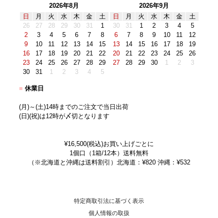
2026年8月
2026年9月
日
月
火
水
木
金
土
日
月
火
水
木
金
土
26
27
28
29
30
31
1
30
31
1
2
3
4
5
2
3
4
5
6
7
8
6
7
8
9
10
11
12
9
10
11
12
13
14
15
13
14
15
16
17
18
19
16
17
18
19
20
21
22
20
21
22
23
24
25
26
23
24
25
26
27
28
29
27
28
29
30
1
2
3
30
31
1
2
3
4
5
■
休業日
(月)～(土)14時までのご注文で当日出荷
(日)(祝)は12時が〆切となります
¥16,500(税込)お買い上げごとに
1個口（1箱/12本）送料無料
（※北海道と沖縄は送料割引）北海道：¥820 沖縄：¥532
特定商取引法に基づく表示
個人情報の取扱