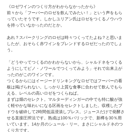
《ロゼワインのつくり方がわからなかったから》
前々から「フーバーのロゼを飲んでみたい！」という声をもら
っていたそうです。しかしユリアン氏はロゼをつくるノウハウ
を持っていなかったのだとか。
あれ？スパークリングのロゼは時々つくってたよね？と思いま
したが、おそらく赤ワインをブレンドするロゼだったのでしょ
う。
「どうやってつくるのかわからないから、シャルドネをつくる
ようにしてピノ・ノワールでつくってみよう」それで出来上が
ったのがこのワインです。
つくるからにはイージードリンキングなロゼではフーバーの看
板は掲げられない。しっかり上質な食事に合わせて飲んでもら
える、レベルの高いロゼをつくらねば。
まずは畑のセレクト。マルターディンガーの中でも特に酸が強
く軽やかな味わいになる区画をセレクトしました。収穫したブ
ドウを破砕して2時間低温浸漬しプレス。ジュースだけで発酵さ
せる直接圧搾法です。熟成は100％バリックで、新樽を30％用
いています。14か月のシュール・リー。まさにシャルドネのつ
くり方です。