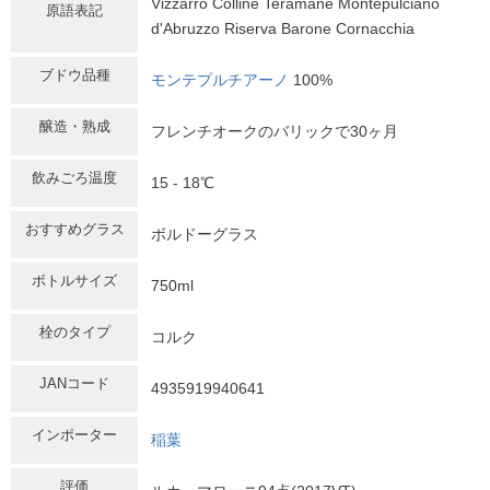
Vizzarro Colline Teramane Montepulciano
原語表記
d'Abruzzo Riserva Barone Cornacchia
ブドウ品種
モンテプルチアーノ
100%
醸造・熟成
フレンチオークのバリックで30ヶ月
飲みごろ温度
15 - 18℃
おすすめグラス
ボルドーグラス
ボトルサイズ
750ml
栓のタイプ
コルク
JANコード
4935919940641
インポーター
稲葉
評価