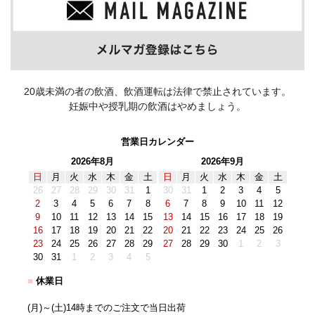
20歳未満の者の飲酒、飲酒運転は法律で禁止されています。
妊娠中や授乳期の飲酒はやめましょう。
営業日カレンダー
2026年8月
2026年9月
日
月
火
水
木
金
土
日
月
火
水
木
金
土
26
27
28
29
30
31
1
30
31
1
2
3
4
5
2
3
4
5
6
7
8
6
7
8
9
10
11
12
9
10
11
12
13
14
15
13
14
15
16
17
18
19
16
17
18
19
20
21
22
20
21
22
23
24
25
26
23
24
25
26
27
28
29
27
28
29
30
1
2
3
30
31
1
2
3
4
5
■
休業日
(月)～(土)14時までのご注文で当日出荷