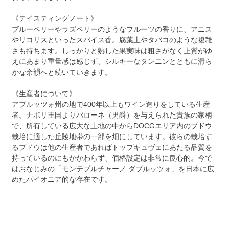
《テイスティングノート》
ブルーベリーやラズベリーのようなフルーツの香りに、アニス
やリコリスといったスパイス香。腐葉土やタバコのような複雑
さも持ちます。しっかりと熟した果実味は粗さがなく上質がゆ
えにあまり重量感は感じず、シルキーなタンニンとともに滑ら
かな余韻へと続いていきます。
《生産者について》
アブルッツォ州の地で400年以上もワイン造りをしている生産
者。ナポリ王国よりバローネ（男爵）を与えられた貴族の家柄
で、所有している広大な土地の中からDOCGエリア内のブドウ
栽培に適した丘陵地帯の一部を畑にしています。彼らの栽培す
るブドウは他の生産者であればトップキュヴェにあたる品質を
持っているのにもかかわらず、価格設定は非常に良心的。今で
はおなじみの「モンテプルチャーノ ダブルッツォ」を日本に広
めたパイオニア的な存在です。