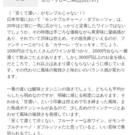
ルカ・マローニ94点(2017VT)
《「安くて濃い」がモンプルじゃない！》
日本市場において「モンテプルチャーノ・ダブルッツォ」は、
20年ほど前に一気に広がりしっかりと定着したワインではない
でしょうか。その特徴は手ごろな価格ながら果実味に凝縮感が
あり、それでいて渋味は控えめ。その急先鋒といえるのが、フ
ァンティーニがつくる「カサーレ・ヴェッキオ」でしょう。
1000円台でもたくさんのワインが見つかり、2000円台なら一層
濃くて飲みごたえがあります。しかし3000円以上のお金を積ん
だところで、これ以上はあまり濃くならないように感じていま
す。その代わりに風味の複雑さと味わいのバランス感が変わり
ます。
一番の違いは酸味とタンニンの強さでしょう。どちらも平均か
らしたら弱めなのですが、明確に感じる程度にはあります。そ
れゆえ「甘濃い」という印象は控えめで引き締まった風味。ま
た熟成ポテンシャルがあるので、少し古めのヴィンテージとあ
わせて風味の複雑さを発揮しています。
「安くて濃くて渋くない、フルーティーな赤ワイン」がモンテ
プルチャーノ・ダブルッツォだと思っていると、いい意味で裏
切られるでしょう。