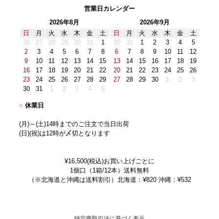
営業日カレンダー
2026年8月
2026年9月
日
月
火
水
木
金
土
日
月
火
水
木
金
土
26
27
28
29
30
31
1
30
31
1
2
3
4
5
2
3
4
5
6
7
8
6
7
8
9
10
11
12
9
10
11
12
13
14
15
13
14
15
16
17
18
19
16
17
18
19
20
21
22
20
21
22
23
24
25
26
23
24
25
26
27
28
29
27
28
29
30
1
2
3
30
31
1
2
3
4
5
■
休業日
(月)～(土)14時までのご注文で当日出荷
(日)(祝)は12時が〆切となります
¥16,500(税込)お買い上げごとに
1個口（1箱/12本）送料無料
（※北海道と沖縄は送料割引）北海道：¥820 沖縄：¥532
特定商取引法に基づく表示