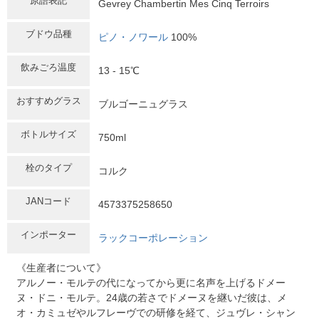
原語表記
Gevrey Chambertin Mes Cinq Terroirs
ブドウ品種
ピノ・ノワール
100%
飲みごろ温度
13 - 15℃
おすすめグラス
ブルゴーニュグラス
ボトルサイズ
750ml
栓のタイプ
コルク
JANコード
4573375258650
インポーター
ラックコーポレーション
《生産者について》
アルノー・モルテの代になってから更に名声を上げるドメー
ヌ・ドニ・モルテ。24歳の若さでドメーヌを継いだ彼は、メ
オ・カミュゼやルフレーヴでの研修を経て、ジュヴレ・シャン