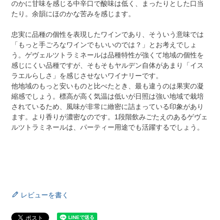
のかに甘味を感じる中辛口で酸味は低く、まったりとした口当
たり。余韻にほのかな苦みを感じます。
忠実に品種の個性を表現したワインであり、そういう意味では
「もっと手ごろなワインでもいいのでは？」とお考えでしょ
う。ゲヴェルツトラミネールは品種特性が強くて地域の個性を
感じにくい品種ですが、そもそもヤルデン自体があまり「イス
ラエルらしさ」を感じさせないワイナリーです。
他地域のもっと安いものと比べたとき、最も違うのは果実の凝
縮感でしょう。標高が高く気温は低いが日照は強い地域で栽培
されているため、風味が非常に緻密に詰まっている印象があり
ます。より香りが濃密なのです。1段階飲みごたえのあるゲヴェ
ルツトラミネールは、パーティー用途でも活躍するでしょう。
レビューを書く