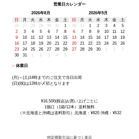
営業日カレンダー
2026年8月
2026年9月
日
月
火
水
木
金
土
日
月
火
水
木
金
土
26
27
28
29
30
31
1
30
31
1
2
3
4
5
2
3
4
5
6
7
8
6
7
8
9
10
11
12
9
10
11
12
13
14
15
13
14
15
16
17
18
19
16
17
18
19
20
21
22
20
21
22
23
24
25
26
23
24
25
26
27
28
29
27
28
29
30
1
2
3
30
31
1
2
3
4
5
■
休業日
(月)～(土)14時までのご注文で当日出荷
(日)(祝)は12時が〆切となります
¥16,500(税込)お買い上げごとに
1個口（1箱/12本）送料無料
（※北海道と沖縄は送料割引）北海道：¥820 沖縄：¥532
特定商取引法に基づく表示