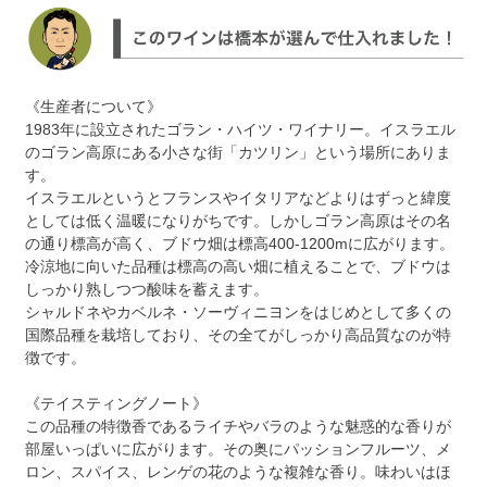
《生産者について》
1983年に設立されたゴラン・ハイツ・ワイナリー。イスラエル
のゴラン高原にある小さな街「カツリン」という場所にありま
す。
イスラエルというとフランスやイタリアなどよりはずっと緯度
としては低く温暖になりがちです。しかしゴラン高原はその名
の通り標高が高く、ブドウ畑は標高400-1200mに広がります。
冷涼地に向いた品種は標高の高い畑に植えることで、ブドウは
しっかり熟しつつ酸味を蓄えます。
シャルドネやカベルネ・ソーヴィニヨンをはじめとして多くの
国際品種を栽培しており、その全てがしっかり高品質なのが特
徴です。
《テイスティングノート》
この品種の特徴香であるライチやバラのような魅惑的な香りが
部屋いっぱいに広がります。その奥にパッションフルーツ、メ
ロン、スパイス、レンゲの花のような複雑な香り。味わいはほ