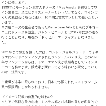
インに傾けます。
1999年にルーション地方のドメーヌ「Mas Amiel」を買収してワ
イン業界に。単にビジネスオーナーというだけでなく、ワインづ
くりの勉強会に熱心に通い、10年間は営業マンとして働いたとい
います。
その後ローヌの生産者であったPierre Jean Villaとともにブルゴー
ニュにドメーヌを設立。ジャン・ピエールとは2017年に別の道を
行くこととなり、現在の「ドゥセル・エ・フィス」となりまし
た。
2021年まで醸造を担ったのは、コント・ジョルジュ・ド・ヴォギ
ュエにヘッドハンティングされたジャン・ルパテリ氏。この2020
年ヴィンテージからは、トマ・エマン氏が後継者としてワインメ
ーカーを務めます。醸造家が変わってどう味わいが変化していく
のか、注目です。
生産量が非常に限られており、日本でも限られたレストラン・少
数の酒販店にしか卸されません。
《ドメーヌ記載の典型的な味わい》
クリアで気軽な飲み心地、ミネラル感と柑橘類の香りが印象的で