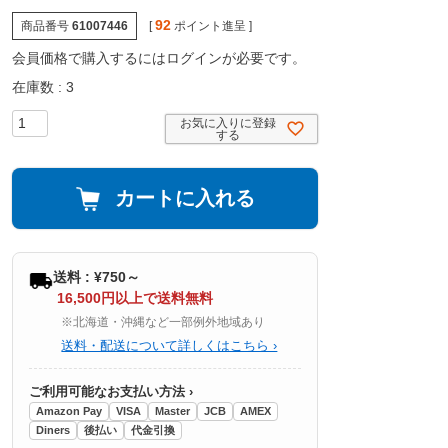
92
商品番号
61007446
[
ポイント進呈 ]
会員価格で購入するにはログインが必要です。
在庫数
3
お気に入りに登録
する
カートに入れる
送料 : ¥750～
16,500円以上で送料無料
※北海道・沖縄など一部例外地域あり
送料・配送について詳しくはこちら ›
ご利用可能なお支払い方法 ›
Amazon Pay
VISA
Master
JCB
AMEX
Diners
後払い
代金引換