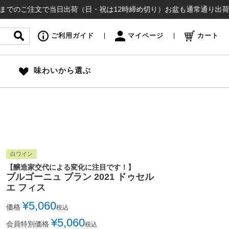
注文で当日出荷（日・祝は12時締め切り）お盆も通常通り出荷いたします
ご利用ガイド
マイページ
カート
味わいから選ぶ
白ワイン
【醸造家交代による変化に注目です！】
ブルゴーニュ ブラン 2021 ドゥセル
エ フィス
¥
5,060
価格
税込
¥
5,060
会員特別価格
税込