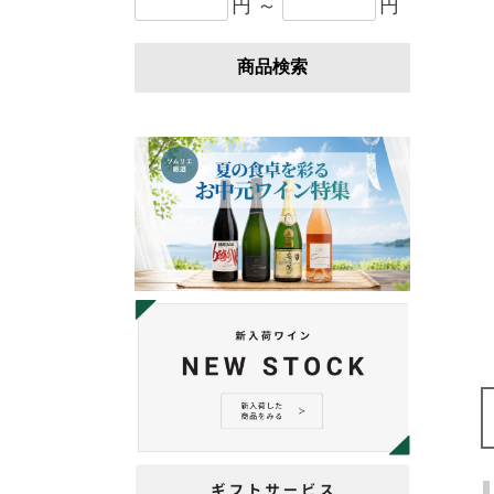
円 ～
円
商品検索