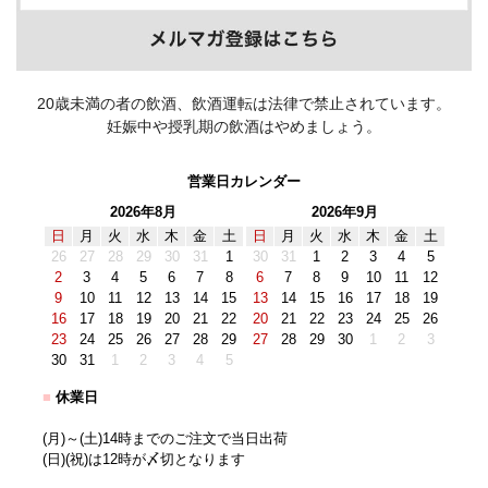
20歳未満の者の飲酒、飲酒運転は法律で禁止されています。
妊娠中や授乳期の飲酒はやめましょう。
営業日カレンダー
2026年8月
2026年9月
日
月
火
水
木
金
土
日
月
火
水
木
金
土
26
27
28
29
30
31
1
30
31
1
2
3
4
5
2
3
4
5
6
7
8
6
7
8
9
10
11
12
9
10
11
12
13
14
15
13
14
15
16
17
18
19
16
17
18
19
20
21
22
20
21
22
23
24
25
26
23
24
25
26
27
28
29
27
28
29
30
1
2
3
30
31
1
2
3
4
5
■
休業日
(月)～(土)14時までのご注文で当日出荷
(日)(祝)は12時が〆切となります