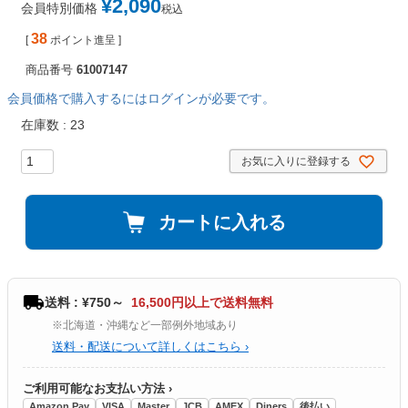
¥
2,090
会員特別価格
税込
38
[
ポイント進呈 ]
商品番号
61007147
会員価格で購入するにはログインが必要です。
在庫数
23
お気に入りに登録する
カートに入れる
送料 : ¥750～
16,500円以上で送料無料
※北海道・沖縄など一部例外地域あり
送料・配送について詳しくはこちら ›
ご利用可能なお支払い方法 ›
Amazon Pay
VISA
Master
JCB
AMEX
Diners
後払い