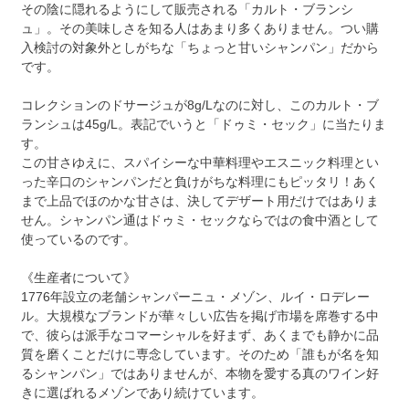
その陰に隠れるようにして販売される「カルト・ブランシ
ュ」。その美味しさを知る人はあまり多くありません。つい購
入検討の対象外としがちな「ちょっと甘いシャンパン」だから
です。
コレクションのドサージュが8g/Lなのに対し、このカルト・ブ
ランシュは45g/L。表記でいうと「ドゥミ・セック」に当たりま
す。
この甘さゆえに、スパイシーな中華料理やエスニック料理とい
った辛口のシャンパンだと負けがちな料理にもピッタリ！あく
まで上品でほのかな甘さは、決してデザート用だけではありま
せん。シャンパン通はドゥミ・セックならではの食中酒として
使っているのです。
《生産者について》
1776年設立の老舗シャンパーニュ・メゾン、ルイ・ロデレー
ル。大規模なブランドが華々しい広告を掲げ市場を席巻する中
で、彼らは派手なコマーシャルを好まず、あくまでも静かに品
質を磨くことだけに専念しています。そのため「誰もが名を知
るシャンパン」ではありませんが、本物を愛する真のワイン好
きに選ばれるメゾンであり続けています。