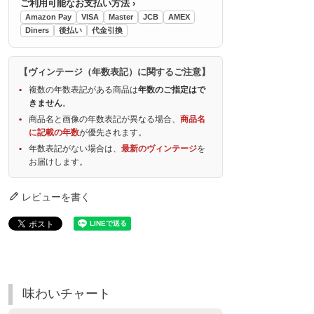
ご利用可能なお支払い方法 ›
Amazon Pay
VISA
Master
JCB
AMEX
Diners
後払い
代金引換
【ヴィンテージ（年数表記）に関するご注意】
複数の年数表記がある商品は
年数のご指定はで
きません
。
商品名と画像の年数表記が異なる場合、
商品名
に記載の年数
が優先されます。
年数表記がない場合は、
最新のヴィンテージ
を
お届けします。
レビューを書く
味わいチャート