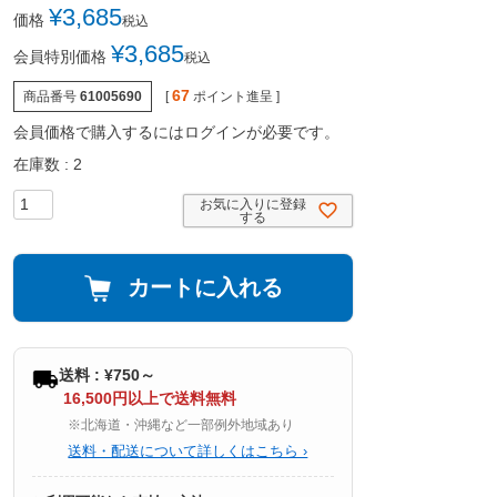
¥
3,685
価格
税込
¥
3,685
会員特別価格
税込
67
商品番号
61005690
[
ポイント進呈 ]
会員価格で購入するにはログインが必要です。
在庫数
2
お気に入りに登録
する
カートに入れる
送料 : ¥750～
16,500円以上で送料無料
※北海道・沖縄など一部例外地域あり
送料・配送について詳しくはこちら ›