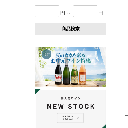
円 ～
円
商品検索