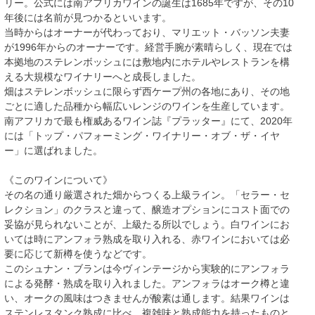
リー。公式には南アフリカワインの誕生は1685年ですが、その10
年後には名前が見つかるといいます。
当時からはオーナーが代わっており、マリエット・バッソン夫妻
が1996年からのオーナーです。経営手腕が素晴らしく、現在では
本拠地のステレンボッシュには敷地内にホテルやレストランを構
える大規模なワイナリーへと成長しました。
畑はステレンボッシュに限らず西ケープ州の各地にあり、その地
ごとに適した品種から幅広いレンジのワインを生産しています。
南アフリカで最も権威あるワイン誌『プラッター』にて、2020年
には「トップ・パフォーミング・ワイナリー・オブ・ザ・イヤ
ー」に選ばれました。
《このワインについて》
その名の通り厳選された畑からつくる上級ライン。「セラー・セ
レクション」のクラスと違って、醸造オプションにコスト面での
妥協が見られないことが、上級たる所以でしょう。白ワインにお
いては時にアンフォラ熟成を取り入れる、赤ワインにおいては必
要に応じて新樽を使うなどです。
このシュナン・ブランは今ヴィンテージから実験的にアンフォラ
による発酵・熟成を取り入れました。アンフォラはオーク樽と違
い、オークの風味はつきませんが酸素は通します。結果ワインは
ステンレスタンク熟成に比べ、複雑味と熟成能力を持ったものと