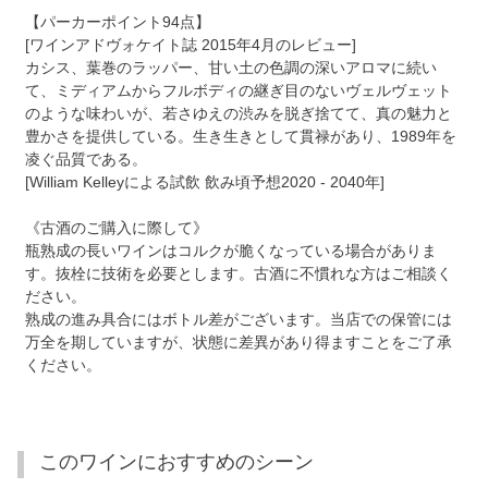
【パーカーポイント94点】
[ワインアドヴォケイト誌 2015年4月のレビュー]
カシス、葉巻のラッパー、甘い土の色調の深いアロマに続い
て、ミディアムからフルボディの継ぎ目のないヴェルヴェット
のような味わいが、若さゆえの渋みを脱ぎ捨てて、真の魅力と
豊かさを提供している。生き生きとして貫禄があり、1989年を
凌ぐ品質である。
[William Kelleyによる試飲 飲み頃予想2020 - 2040年]
《古酒のご購入に際して》
瓶熟成の長いワインはコルクが脆くなっている場合がありま
す。抜栓に技術を必要とします。古酒に不慣れな方はご相談く
ださい。
熟成の進み具合にはボトル差がございます。当店での保管には
万全を期していますが、状態に差異があり得ますことをご了承
ください。
このワインにおすすめのシーン