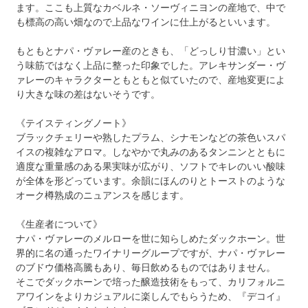
ます。ここも上質なカベルネ・ソーヴィニヨンの産地で、中で
も標高の高い畑なので上品なワインに仕上がるといいます。
もともとナパ・ヴァレー産のときも、「どっしり甘濃い」とい
う味筋ではなく上品に整った印象でした。アレキサンダー・ヴ
ァレーのキャラクターともともと似ていたので、産地変更によ
り大きな味の差はないそうです。
《テイスティングノート》
ブラックチェリーや熟したプラム、シナモンなどの茶色いスパ
イスの複雑なアロマ。しなやかで丸みのあるタンニンとともに
適度な重量感のある果実味が広がり、ソフトでキレのいい酸味
が全体を形どっています。余韻にほんのりとトーストのような
オーク樽熟成のニュアンスを感じます。
《生産者について》
ナパ・ヴァレーのメルローを世に知らしめたダックホーン。世
界的に名の通ったワイナリーグループですが、ナパ・ヴァレー
のブドウ価格高騰もあり、毎日飲めるものではありません。
そこでダックホーンで培った醸造技術をもって、カリフォルニ
アワインをよりカジュアルに楽しんでもらうため、『デコイ』