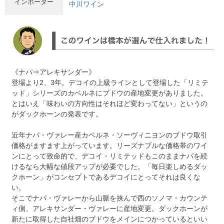
インポーター
中川ワイン
《ナパ⇒アレキサンダー》
登場より2、3年。デコイの上級ラインとして登場した「リミテ
ッド」シリーズのカベルネにブドウの産地変更がありました。
とはいえ「味わいの方向性はそれほど変わってない」というの
がダックホーンの発表です。
近年ナパ・ヴァレー産カベルネ・ソーヴィニヨンのブドウ取引
価格がますます上がっています。リーズナブルな価格帯のワイ
ンにとって致命的で、デコイ・リミテッドもこのままナパを続
けるなら大幅な値段アップが必要でした。「毎日楽しめるダッ
クホーン」がコンセプトであるデコイにとってそれは良くな
い。
そこでナパ・ヴァレーから山脈を挟んで西のソノマ・カウンテ
ィ側、アレキサンダー・ヴァレーに産地変更。ダックホーンが
新たに取得した自社畑のブドウをメインにつかっているといい