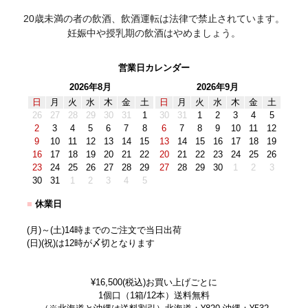
20歳未満の者の飲酒、飲酒運転は法律で禁止されています。
妊娠中や授乳期の飲酒はやめましょう。
営業日カレンダー
2026年8月
2026年9月
日
月
火
水
木
金
土
日
月
火
水
木
金
土
26
27
28
29
30
31
1
30
31
1
2
3
4
5
2
3
4
5
6
7
8
6
7
8
9
10
11
12
9
10
11
12
13
14
15
13
14
15
16
17
18
19
16
17
18
19
20
21
22
20
21
22
23
24
25
26
23
24
25
26
27
28
29
27
28
29
30
1
2
3
30
31
1
2
3
4
5
■
休業日
(月)～(土)14時までのご注文で当日出荷
(日)(祝)は12時が〆切となります
¥16,500(税込)お買い上げごとに
1個口（1箱/12本）送料無料