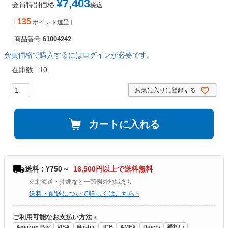
¥
7,403
会員特別価格
税込
135
[
ポイント進呈 ]
商品番号
61004242
会員価格で購入するにはログインが必要です。
在庫数
10
お気に入りに登録する
カートに入れる
送料 : ¥750～
16,500円以上で送料無料
※北海道・沖縄など一部例外地域あり
送料・配送について詳しくはこちら ›
ご利用可能なお支払い方法 ›
Amazon Pay
VISA
Master
JCB
AMEX
Diners
後払い