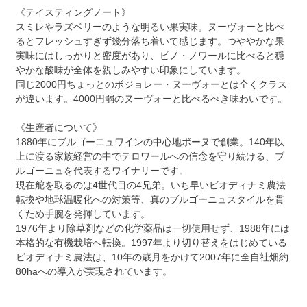
《テイスティングノート》
スミレやラズベリーのような明るい果実味。ヌーヴォーと比べ
るとフレッシュすぎず幾分落ち着いて感じます。つややかな果
実味にはしっかりと密度があり、ピノ・ノワールに比べると穏
やかな酸味が全体を親しみやすい印象にしています。
同じ2000円ちょっとのボジョレー・ヌーヴォーとは全くクラス
が違います。4000円弱のヌーヴォーと比べるべき味わいです。
《生産者について》
1880年にブルゴーニュワインの中心地ボーヌで創業。140年以
上に渡る家族経営の中でテロワールへの信念を守り続ける、ブ
ルゴーニュを代表するワイナリーです。
現在舵を取るのは4世代目の4兄弟。いち早いビオディナミ農法
転換や地球温暖化への対策等、真のブルゴーニュスタイルを貫
くため手腕を発揮しています。
1976年より除草剤などの化学薬品は一切使用せず、1988年には
本格的な有機栽培へ転換。1997年より切り替えをはじめている
ビオディナミ農法は、10年の歳月をかけて2007年に全自社畑約
80haへの導入が実現されています。