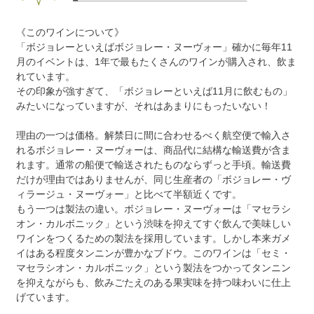
《このワインについて》
「ボジョレーといえばボジョレー・ヌーヴォー」確かに毎年11
月のイベントは、1年で最もたくさんのワインが購入され、飲ま
れています。
その印象が強すぎて、「ボジョレーといえば11月に飲むもの」
みたいになっていますが、それはあまりにもったいない！
理由の一つは価格。解禁日に間に合わせるべく航空便で輸入さ
れるボジョレー・ヌーヴォーは、商品代に結構な輸送費が含ま
れます。通常の船便で輸送されたものならずっと手頃。輸送費
だけが理由ではありませんが、同じ生産者の「ボジョレー・ヴ
ィラージュ・ヌーヴォー」と比べて半額近くです。
もう一つは製法の違い。ボジョレー・ヌーヴォーは「マセラシ
オン・カルボニック」という渋味を抑えてすぐ飲んで美味しい
ワインをつくるための製法を採用しています。しかし本来ガメ
イはある程度タンニンが豊かなブドウ。このワインは「セミ・
マセラシオン・カルボニック」という製法をつかってタンニン
を抑えながらも、飲みごたえのある果実味を持つ味わいに仕上
げています。